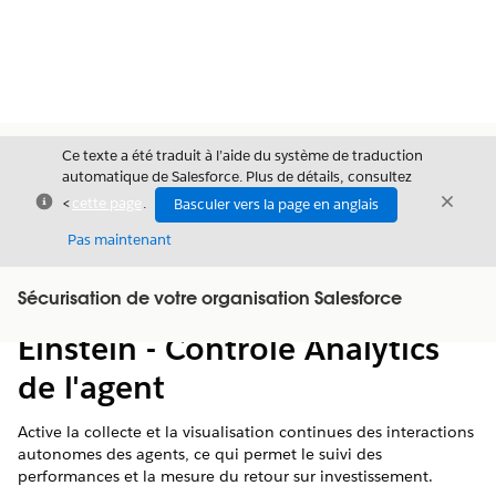
Ce texte a été traduit à l’aide du système de traduction
automatique de Salesforce. Plus de détails, consultez
Fermer
Ferme
<
cette page
.
Basculer vers la page en anglais
Fermer
Pas maintenant
Table des
Sécurisation de votre organisation Salesforce
Afficher la table des matières
matières
Einstein - Contrôle Analytics
de l'agent
Active la collecte et la visualisation continues des interactions
autonomes des agents, ce qui permet le suivi des
performances et la mesure du retour sur investissement.