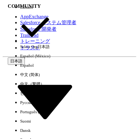
COMMUNITY
Italiano
AppExchange
Salesforce システム管理者
Salesforce 開発者
環境
Trailhead
トレーニング
Select Org
日本語
トラスト
Español (México)
日本語
Español
すべてクリア
完了
中文 (简体)
中文（繁體）
한국어
Русский
Português (Brasil)
Suomi
Dansk