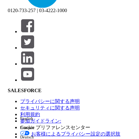
0120-733-257 | 03-4222-1000
絞り込み条件 (0)
絞り込み条件を選択
追加
製品エリア
SALESFORCE
機能の影響
プライバシーに関する声明
セキュリティに関する声明
利用規約
English
参加ガイドライン:
Cookie プリファレンスセンター
Français
エディション
お客様によるプライバシー設定の選択肢
Deutsch