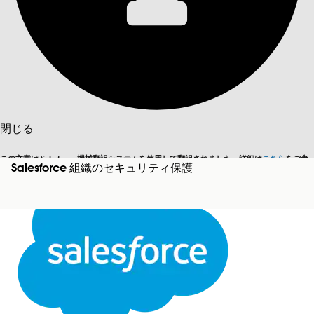
目次を表示
目次
検索
閉じる
この文章は Salesforce 機械翻訳システムを使用して翻訳されました。詳細は
こちら
をご参
Salesforce 組織のセキュリティ保護
英語に切り替える
今はしません
照ください。
閉じる
閉じる