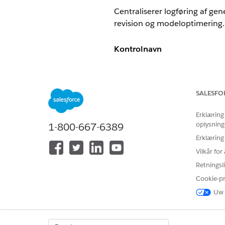
Centraliserer logføring af ge
revision og modeloptimering.
Kontrolnavn
Einstein Trust Layer - Revisio
Kontroller oversigt
SALESFO
Centraliserer logføring af ge
Erklæring
oplysning
1-800-667-6389
revision og modeloptimering.
Erklæring
Beskrivelse
Vilkår fo
Retningsli
Aktiverer permanent lagring a
Cookie-p
datamodelobjekter (DMO'er), 
Uw 
Anbefalet konfiguration