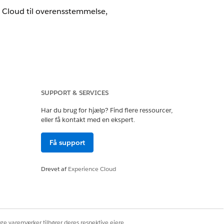
a Cloud til overensstemmelse,
SUPPORT & SERVICES
Har du brug for hjælp? Find flere ressourcer,
a Cloud til overensstemmelse,
eller få kontakt med en ekspert.
Få support
Drevet af
Experience Cloud
idlertidig hukommelse til vedvarende
ternes ydeevne og nøjagtighed.
ige varemærker tilhører deres respektive ejere.