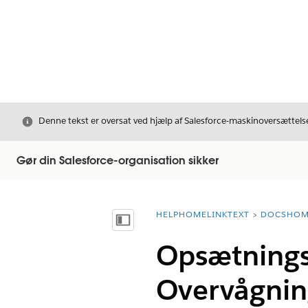
Luk
Denne tekst er oversat ved hjælp af Salesforce-maskinoversættelse
Gør din Salesforce-organisation sikker
HELPHOMELINKTEXT
DOCSHOM
breadcrumbDescription
Vis indholdsfortegnelse
Opsætningsk
Overvågnin