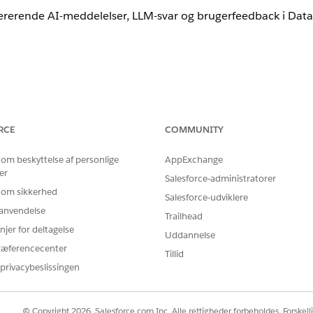
nererende AI-meddelelser, LLM-svar og brugerfeedback i Dat
ns- og feedbackdata
RCE
COMMUNITY
nererende AI-meddelelser, LLM-svar og brugerfeedback i Dat
 om beskyttelse af personlige
AppExchange
er
Salesforce-administratorer
 om sikkerhed
Salesforce-udviklere
r anvendelse
Trailhead
njer for deltagelse
Uddannelse
f Trust Layer-signaler og brugerfeedback, flytter data fra m
ræferencecenter
hvilket gør det muligt for administratorer at overvåge agen
Tillid
privacybeslissingen
© Copyright 2026, Salesforce.com Inc. Alle rettigheder forbeholdes. Forskell