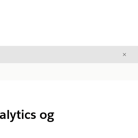
Luk
Luk
alytics og