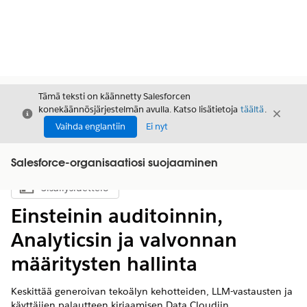
Tämä teksti on käännetty Salesforcen
konekäännösjärjestelmän avulla. Katso lisätietoja
täältä
.
Sulje
Sulje
Sulje
Vaihda englantiin
Ei nyt
Salesforce-organisaatiosi suojaaminen
Sisällysluettelo
Näytä sisällysluettelo
Einsteinin auditoinnin,
Analyticsin ja valvonnan
määritysten hallinta
Keskittää generoivan tekoälyn kehotteiden, LLM-vastausten ja
käyttäjien palautteen kirjaamisen Data Cloudiin