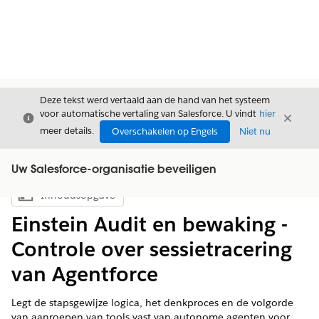
Deze tekst werd vertaald aan de hand van het systeem
voor automatische vertaling van Salesforce. U vindt
hier
Sluiten
Sluite
Sluiten
meer details.
Overschakelen op Engels
Niet nu
Uw Salesforce-organisatie beveiligen
Inhoudsopgave
Inhoudsopgave weergeven
Einstein Audit en bewaking -
Controle over sessietracering
van Agentforce
Legt de stapsgewijze logica, het denkproces en de volgorde
van aanroepen van tools vast van autonome agenten voor