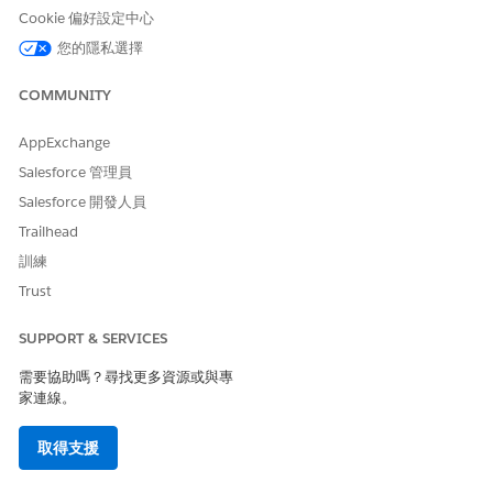
試透過複雜的多步驟計畫略過護欄。
Cookie 偏好設定中心
您的隱私選擇
業務影響
直接加強工作人員最佳化,讓產生器能夠查看交談失敗的準確位置
COMMUNITY
(例如,「主題」過於廣泛),並限定指示以改善工作解決方法。
AppExchange
未設定安全性風險
Salesforce 管理員
如果工作人員執行未經授權的動作或存取敏感資料,則沒有技術追蹤
Salesforce 開發人員
可以重建導致該決策的邏輯。
Trailhead
威脅情況
訓練
Trust
原因操作:攻擊者使用提示將工作人員誘騙到耗用 API 信用的迴圈
中。間接注射:Knowledge 文章中的惡意資料會造成工作人員的推
SUPPORT & SERVICES
理假設未經授權的退款。
需要協助嗎？尋找更多資源或與專
估計 CVSS 分數範圍
家連線。
嚴重 (9.0–10.0)。
取得支援
風險影響考量事項