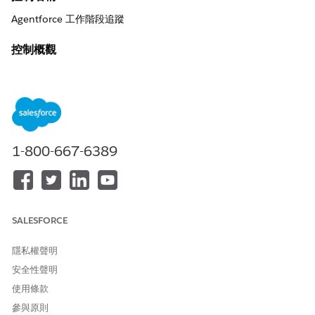
Agentforce 工作階段追蹤
控制概觀
記錄各個互動之自主工作人員的逐步邏輯、思維流程和工具呼叫順
序。
描述
啟用 Agentforce 工作階段追蹤功能,此功能會收集工作人員的計畫
1-800-667-6389
追蹤器記錄,顯示他們如何解譯提示、選取的主題,以及叫用的特定動
作。
建議組態
SALESFORCE
前往「設定」中的「工作人員分析」。選取適當的顯示面板範本。
確定將「Tableau Next Limited 取用者」和「Data Cloud 使用
者」權限集指派給利害關係人。
隱私權聲明
安全性聲明
安全性影響
使用條款
它可讓安全小組確認工作人員的推理未漂移至未經授權的邏輯,或嘗
參與原則