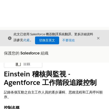
此文已使用 Salesforce 機器翻譯系統翻譯。更多詳細資料
結束
結束
結束
請參見
此處
。
切換至英文
不要現在
保護您的 Salesforce 組織
目錄
顯示目錄
Einstein 稽核與監視 -
Agentforce 工作階段追蹤控制
記錄各個互動之自主工作人員的逐步邏輯、思維流程和工具呼叫順
序。
控制名稱