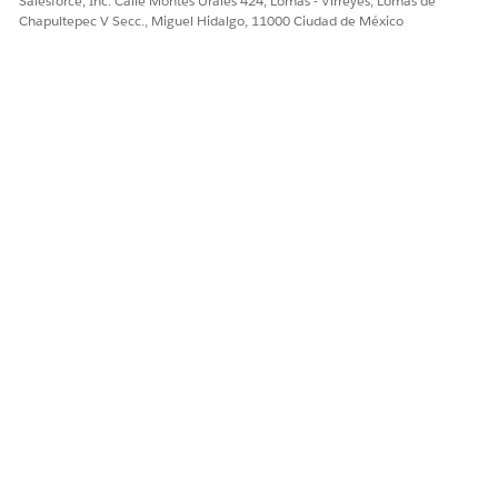
Salesforce, Inc. Calle Montes Urales 424, Lomas - Virreyes, Lomas de
Chapultepec V Secc., Miguel Hidalgo, 11000 Ciudad de México