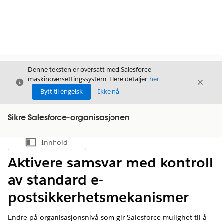
Denne teksten er oversatt med Salesforce
maskinoversettingssystem. Flere detaljer
her
.
Avslutt
Avslut
Avslutt
Bytt til engelsk
Ikke nå
Sikre Salesforce-organisasjonen
Innhold
Vis innholdsfortegnelse
Aktivere samsvar med kontroll
av standard e-
postsikkerhetsmekanismer
Endre på organisasjonsnivå som gir Salesforce mulighet til å