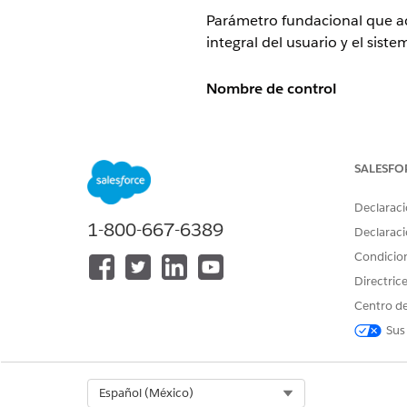
Parámetro fundacional que act
integral del usuario y el sist
Nombre de control
Configuración de Monitoreo de
Descripción general de contr
SALESFO
Parámetro fundacional que act
Declaraci
1-800-667-6389
integral del usuario y el sist
Declaraci
Condicio
Descripción
Directric
Centro de
Cuando se activa
Generar arc
Salesforce comienza a registr
Sus
en Big Objects con una retenc
externo.
Select Org
Español (México)