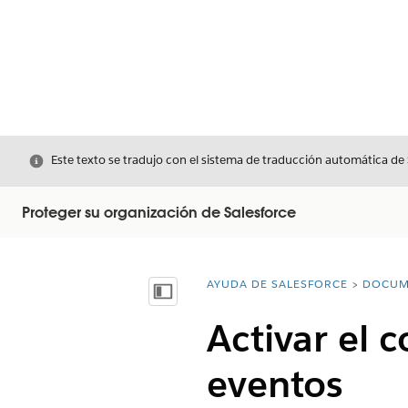
Cerrar
Este texto se tradujo con el sistema de traducción automática de
Proteger su organización de Salesforce
AYUDA DE SALESFORCE
DOCUM
Usted está aquí:
Mostrar índice de materias
Activar el 
eventos