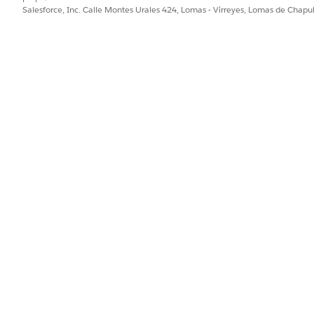
Salesforce, Inc. Calle Montes Urales 424, Lomas - Virreyes, Lomas de Chap
gistro de eventos como el primer paso en cualquier implem
taria Shield/Event Monitoring).
eta de todas las acciones de usuario, patrones de acceso a d
amenazas internas, ataques de fuerza bruta, exportaciones 
tría de seguridad de toda la organización que admite la int
álisis operativos sin exportaciones de datos externas.
tá configurado
registros de eventos de seguridad para la organización elim
el comportamiento del usuario y la respuesta ante incidente