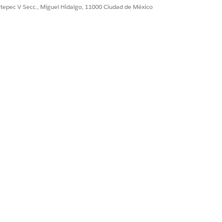
ultepec V Secc., Miguel Hidalgo, 11000 Ciudad de México
entación de Event Monitoring
atos y eventos del sistema,
anómalas y abuso de configuración.
egración de SIEM, UEBA, creación de
ina la capacidad de detección
s.