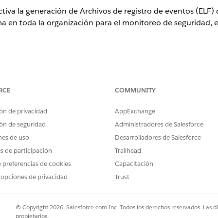
iva la generación de Archivos de registro de eventos (ELF) 
ema en toda la organización para el monitoreo de seguridad, e
 eventos (Activar 'Generar archivos de registro de eventos'
ol
RCE
COMMUNITY
iva la generación de Archivos de registro de eventos (ELF) 
ón de privacidad
AppExchange
ema en toda la organización para el monitoreo de seguridad, e
ón de seguridad
Administradores de Salesforce
nes de uso
Desarrolladores de Salesforce
es de participación
Trailhead
 preferencias de cookies
Capacitación
hivos de
registro de eventos en la página Configuración de 
ar más de 50 tipos de eventos (URI, API, LoginGeo, ReportEv
 opciones de privacidad
Trust
ión de hasta 1-24 meses; requisito previo para la integración
© Copyright 2026, Salesforce.com Inc. Todos los derechos reservados. Las d
propietarios.