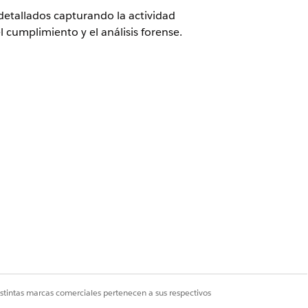
detallados capturando la actividad
l cumplimiento y el análisis forense.
)
detallados capturando la actividad
l cumplimiento y el análisis forense.
Configuración de Event Monitoring,
ent, BulkDataServicesEvent, etc.)
 de análisis, transmisión y SIEM
istintas marcas comerciales pertenecen a sus respectivos