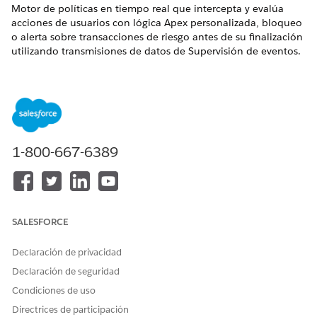
Motor de políticas en tiempo real que intercepta y evalúa
acciones de usuarios con lógica Apex personalizada, bloqueo
o alerta sobre transacciones de riesgo antes de su finalización
utilizando transmisiones de datos de Supervisión de eventos.
Nombre de control
Políticas de seguridad de transacciones (Active "Políticas de
seguridad de transacciones" para interceptar eventos en
tiempo real).
1-800-667-6389
Descripción general de control
Motor de políticas en tiempo real que intercepta y evalúa
acciones de usuarios con lógica Apex personalizada, bloqueo
o alerta sobre transacciones de riesgo antes de su finalización
SALESFORCE
utilizando transmisiones de datos de Supervisión de eventos.
Declaración de privacidad
Descripción
Declaración de seguridad
Las políticas se desencadenan en más de 20 tipos de eventos
Condiciones de uso
(inicio de sesión, exportación de informes, eliminación
Directrices de participación
masiva, carga masiva de API) con acciones configurables: