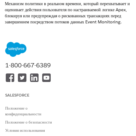
Механизм политики в реальном времени, который перехватывает и
оценивает действия пользователя по настраиваемой логике Apex,
блокируя или предупреждая о рискованных транзакциях перед
завершением посредством потоков данных Event Monitoring.
Управление именем
Политики безопасности транзакций (Включите «Политики
безопасности транзакций» для перехвата событий в реальном
времени).
1-800-667-6389
Общие сведения о контроле
Механизм политики в реальном времени, который перехватывает и
оценивает действия пользователя по настраиваемой логике Apex,
блокируя или предупреждая о рискованных транзакциях перед
SALESFORCE
завершением посредством потоков данных Event Monitoring.
Положение о
Описание
конфиденциальности
Политики инициируют 20+ типов событий (вход, экспорт отчета,
Положение о безопасности
пакетное удаление, пакетная загрузка API) с настраиваемыми
Условия использования
действиями: «БЛОКИРОВАТЬ», «АУДИРОВАТЬ» или