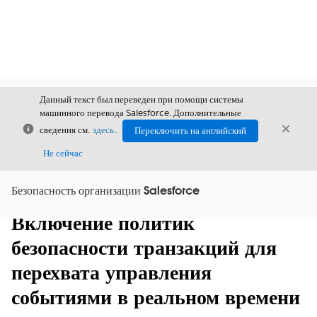
Данный текст был переведен при помощи системы
машинного перевода Salesforce. Дополнительные
Закрыть
Закры
сведения см.
здесь
.
Переключить на английский
Закрыт
Не сейчас
Безопасность организации Salesforce
Содержание
Показать содержание
Включение политик
безопасности транзакций для
перехвата управления
событиями в реальном времени