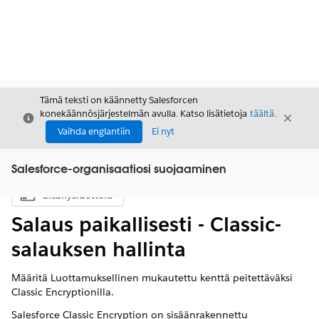
Tämä teksti on käännetty Salesforcen
konekäännösjärjestelmän avulla. Katso lisätietoja
täältä
.
Sulje
Sulje
Sulje
Vaihda englantiin
Ei nyt
Salesforce-organisaatiosi suojaaminen
Sisällysluettelo
Näytä sisällysluettelo
Salaus paikallisesti - Classic-
salauksen hallinta
Määritä Luottamuksellinen mukautettu kenttä peitettäväksi
Classic Encryptionilla.
Salesforce Classic Encryption on sisäänrakennettu