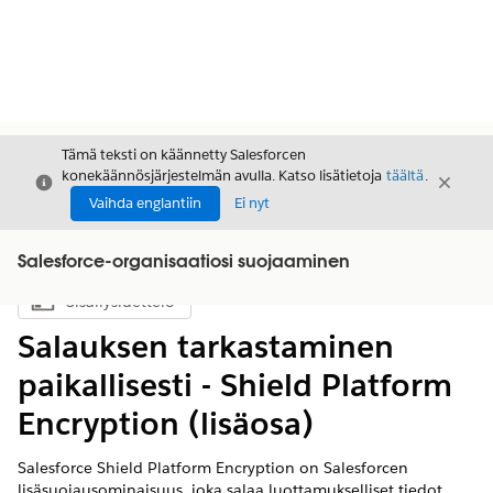
Tämä teksti on käännetty Salesforcen
konekäännösjärjestelmän avulla. Katso lisätietoja
täältä
.
Sulje
Sulje
Sulje
Vaihda englantiin
Ei nyt
Salesforce-organisaatiosi suojaaminen
Sisällysluettelo
Näytä sisällysluettelo
Salauksen tarkastaminen
paikallisesti - Shield Platform
Encryption (lisäosa)
Salesforce Shield Platform Encryption on Salesforcen
lisäsuojausominaisuus, joka salaa luottamukselliset tiedot