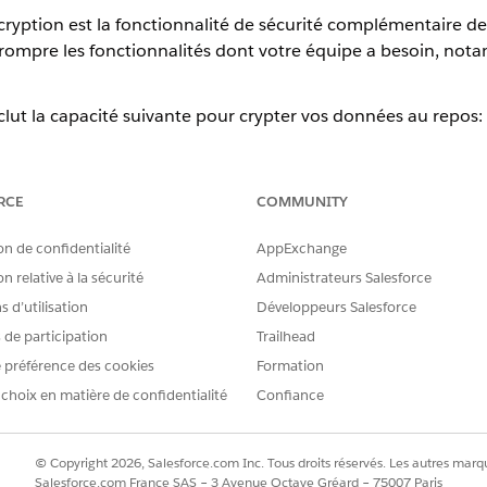
cryption est la fonctionnalité de sécurité complémentaire de
 rompre les fonctionnalités dont votre équipe a besoin, not
clut la capacité suivante pour crypter vos données au repos:
se la norme Advanced Encryption Standard de l'industrie avec des cl
ssez Salesforce gérer le cycle de vie des clés.
RCE
COMMUNITY
: Vous générez et gérez vos propres « secrets locataires » hors de 
s sont stockées dans votre propre système de gestion des clés (KMS)
on de confidentialité
AppExchange
mémoire Salesforce lorsque nécessaire, sans jamais toucher le disq
n relative à la sécurité
Administrateurs Salesforce
 d’utilisation
Développeurs Salesforce
s de participation
Trailhead
 préférence des cookies
Formation
ent au cryptage « Classic » (qui ne gère que quelques champs person
 choix en matière de confidentialité
Confiance
 ou Téléphone), les champs personnalisés, les fichiers, les pièces
© Copyright 2026, Salesforce.com Inc. Tous droits réservés. Les autres marqu
d Platform Encryption traite le risque d'exposition des donné
Salesforce.com France SAS – 3 Avenue Octave Gréard – 75007 Paris