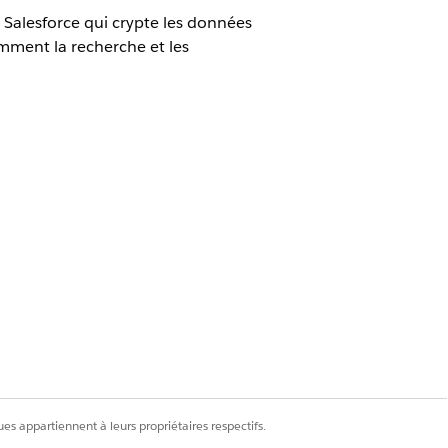
 Salesforce qui crypte les données
amment la recherche et les
és 256 bits.
Salesforce.
 externe et ne sont que brièvement «
ue.
nalisés), Shield peut crypter les
 jointes et même les index de
es appartiennent à leurs propriétaires respectifs.
es au repos, en protégeant les