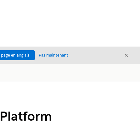
Ferme
a page en anglais
Pas maintenant
Fermer
 Platform