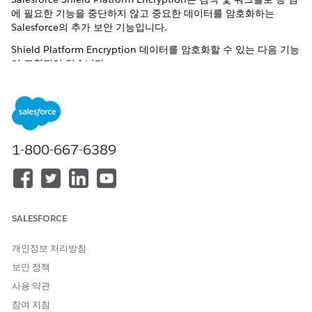
에 필요한 기능을 중단하지 않고 중요한 데이터를 암호화하는
Salesforce의 추가 보안 기능입니다.
Shield Platform Encryption 데이터를 암호화할 수 있는 다음 기능
이 포함되어 있습니다.
AES 256비트 암호화: 256비트 키와 함께 업계 표준 고급 암호
화 표준을 사용합니다.
유연한 키 관리:
Salesforce 생성: Salesforce가 키 수명 주기를 처리할 수 있
습니다.
1-800-667-6389
자체 키 가져오기(BYOK): Salesforce 외부에서 자체 "테넌
트 암호"를 생성하고 관리합니다.
캐시 전용 키: 키는 자체 외부 키 관리 시스템(KMS)에 저장
되며 필요한 경우 디스크에 도달하지 않고 Salesforce 메모
리에 잠시 "캐시"됩니다.
SALESFORCE
두 가지 암호화 스키마:
개인정보 처리방침
확률 스키마
보안 정책
결정적 스키마
사용 약관
광범위한 적용 범위: "Classic" 암호화(일부 사용자 정의 필드만
참여 지침
처리)와 달리 Shield는 표준 필드(예: 이름 또는 전화), 사용자