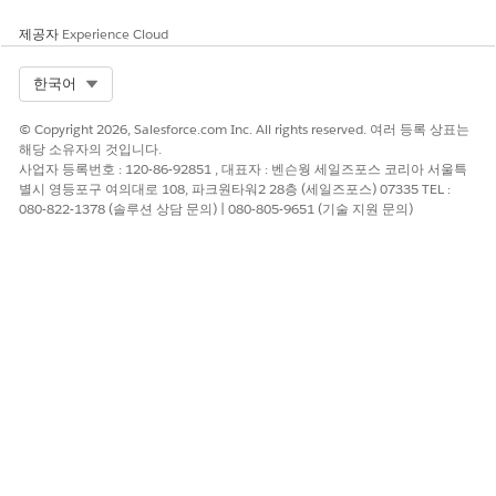
는 기능에 대한 암호화 활성화
지원되는 기능에서 암호화를 활성화합니다.
제공자
Experience Cloud
Shield Platform Encryption(추가 기능) 암호화 정책 - Data
Select Org
한국어
360 키 관리
Data 360 암호화를 활성화하고 키를 관리합니다.
© Copyright 2026, Salesforce.com Inc. All rights reserved. 여러 등록 상표는
Shield Platform Encryption(추가 기능) 암호화 정책 - 암호화
해당 소유자의 것입니다.
사업자 등록번호 : 120-86-92851 , 대표자 : 벤슨웡 세일즈포스 코리아 서울특
정책 설정에 대한 액세스 제한
별시 영등포구 여의대로 108, 파크원타워2 28층 (세일즈포스) 07335 TEL :
암호화 관련 권한을 정기적으로 검토합니다.
080-822-1378 (솔루션 상담 문의) | 080-805-9651 (기술 지원 문의)
Shield Platform Encryption(추가 기능) 암호화 정책 - 수신 거
부 키 파생 및 BYOK 활성화
BYOK(Bring Your Own Key) 기능을 최종 데이터 암호화 키로
사용하여 중요한 데이터를 암호화합니다.
이 기사를 통해 문제를 해결했습니까?
개선을 위한 의견을 보내주세요.
예
아니요