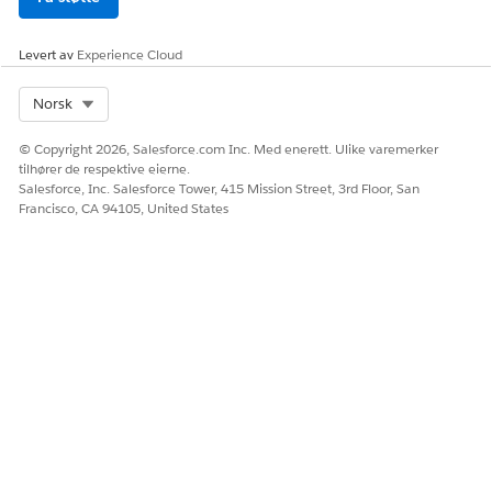
Aktiver leietagerhemmeligheter, og roter regelmessig.
Shield Platform Encryption (tilleggskrypteringspolicy) -
Levert av
Experience Cloud
Databasekryptering
Aktiver leietagerhemmeligheter, og roter regelmessig.
Select Org
Norsk
Shield Platform Encryption (tilleggskrypteringspolicy) -
© Copyright 2026, Salesforce.com Inc. Med enerett. Ulike varemerker
Aktiver kryptering for støttede funksjoner
tilhører de respektive eierne.
Aktiver kryptering i de støttede funksjonene.
Salesforce, Inc. Salesforce Tower, 415 Mission Street, 3rd Floor, San
Francisco, CA 94105, United States
Shield Platform Encryption (tilleggskrypteringspolicy) -
Behandle Data 360-nøkler
Aktiver Data 360-kryptering, og behandle nøklene.
Shield Platform Encryption (tilleggskrypteringspolicy) -
Begrens tilgang til innstillinger for krypteringspolicy
Periodisk gjennomgang av krypteringsrelaterte tillatelser.
Shield Platform Encryption (tilleggskrypteringspolicy) -
Aktiver reservasjonsnøkkelutledning og BYOK
Bruk funksjonen Bruk din egen nøkkel (BYOK) som endelig
datakrypteringsnøkkel til å kryptere sensitive data.