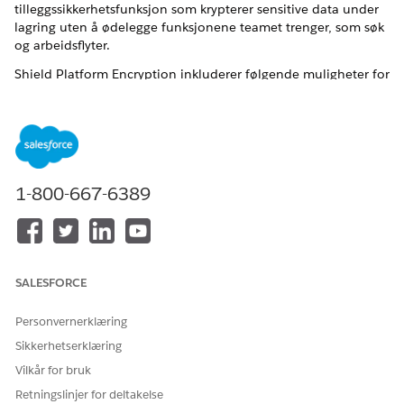
tilleggssikkerhetsfunksjon som krypterer sensitive data under
lagring uten å ødelegge funksjonene teamet trenger, som søk
og arbeidsflyter.
Shield Platform Encryption inkluderer følgende muligheter for
å kryptere dataene dine under lagring:
AES 256-biters kryptering: Bruker bransjestandard for
avansert kryptering med 256-biters nøkler.
Fleksibel nøkkelbehandling:
Salesforce-generert: La Salesforce håndtere viktige
1-800-667-6389
livssykluser.
Ta med din egen nøkkel (BYOK): Du genererer og
behandler dine egne leietagerhemmeligheter utenfor
Salesforce.
Nøkler som kun er bufret: Nøklene dine lagres i ditt
SALESFORCE
eget eksterne nøkkelbehandlingssystem (KMS) og blir
bare kort "bufret" i Salesforce-minnet når det er
Personvernerklæring
nødvendig, og kommer aldri på disken.
Sikkerhetserklæring
To krypteringsskjemaer:
Vilkår for bruk
Sannsynlighetsskjema
Retningslinjer for deltakelse
Deterministisk skjema