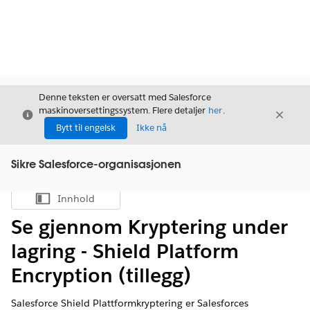
Denne teksten er oversatt med Salesforce
maskinoversettingssystem. Flere detaljer
her
.
Avslutt
Avslut
Avslutt
Bytt til engelsk
Ikke nå
Sikre Salesforce-organisasjonen
Innhold
Vis innholdsfortegnelse
Se gjennom Kryptering under
lagring - Shield Platform
Encryption (tillegg)
Salesforce Shield Plattformkryptering er Salesforces