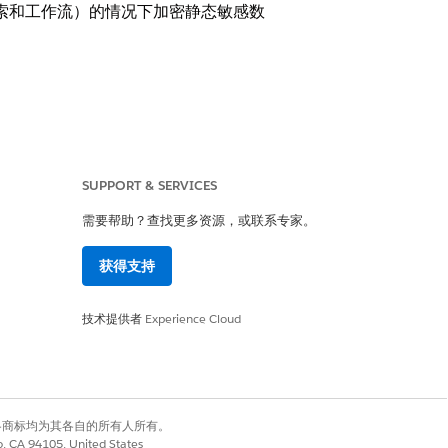
能（例如搜索和工作流）的情况下加密静态敏感数
SUPPORT & SERVICES
alesforce 内存中，而永远不会进入磁
需要帮助？查找更多资源，或联系专家。
获得支持
名或电话）、自定义字段、文件、附件，甚至
技术提供者
Experience Cloud
设施级别保护敏感信息免受未经授权的访问，
始数据的“内部威胁”，同时还满足了
外，它通过允许公司对其加密密钥保持独
有权利。其他各商标均为其各自的所有人所有。
co, CA 94105, United States
，任何人仍然无法读取其最重要的