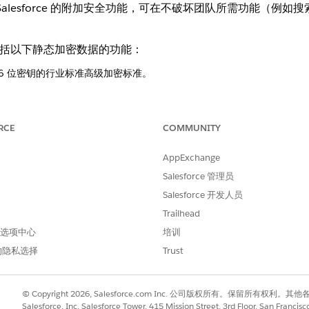
 平台加密是 Salesforce 的附加安全功能，可在不破坏团队所需功
ption 包括以下静态加密数据的功能：
256 位密钥的行业标准高级加密标准。
alesforce 处理密钥生命周期。
 Salesforce 之外生成和管理自己的“租户密码”。
RCE
COMMUNITY
自己的外部密钥管理系统 (KMS) 中，并且在需要时只被短暂地“缓存”在 S
AppExchange
Salesforce 管理员
Salesforce 开发人员
Trailhead
（仅处理一些自定义字段）不同，Shield 可以加密标准字段（例如姓
 首选项中心
培训
的隐私选择
Trust
orm Encryption 解决了静态数据泄露的风险，在数据库和基础
在写入磁盘时加密数据，它减轻了后端用户或服务提供商查看原
PAA、GDPR 和 FINRA），这些要求需要数据保管证明。此
© Copyright 2026, Salesforce.com Inc. 公司版权所有。保留所
Salesforce, Inc. Salesforce Tower, 415 Mission Street, 3rd Floor, San Francis
确保即使在多租户云环境中，如果没有特定的租户密码派生密钥