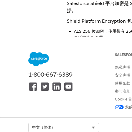
Salesforce Shield
据。
Shield Platform Encry
AES 256 位加密：使用带有 
灵活的密钥管理：
Salesforce 生成的：让 S
自带密钥 (BYOK)：您可以在
SALESFO
仅缓存密钥：您的密钥存储在您
盘。
隐私声明
两种加密方案：
1-800-667-6389
安全声明
概率方案
使用条款
确定性方案
参与准则
广泛的覆盖范围：与“经典”加密
Cookie
搜索索引。
您
在配置时，Shield Platf
而不仅仅是应用程序级别。通过
严格的监管合规要求（例如 HI
Select Org
中文（简体）
占控制来解决数据主权风险，