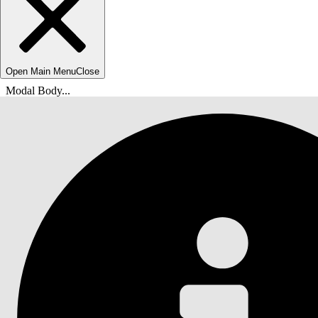
Open Main Menu
Close
Modal Body...
Olet tässä:
Salesforce-ohje
Asiakirja
Salesforce-organisaatiosi suojaaminen