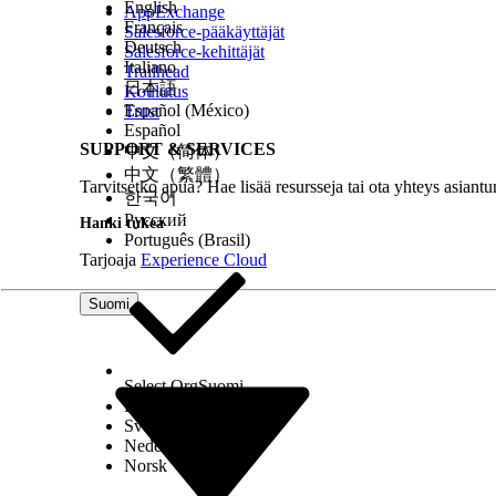
English
AppExchange
Tietoturvariski, jos ei määritetty
Français
Salesforce-pääkäyttäjät
Deutsch
Salesforce-kehittäjät
Käyttäjien käytöstä poistetut yksityisyys- ja suojau
Italiano
Trailhead
vastaanottajille, mikä lisää hyökkääjien käytettävi
日本語
Koulutus
Español (México)
Trust
Español
Uhkien skenaariot
SUPPORT & SERVICES
中文（简体）
中文（繁體）
Merkittävä riski heikentää suojausta huijausviesteil
Tarvitsetko apua? Hae lisää resursseja tai ota yhteys asiantu
한국어
peitetty luotettaviksi viesteiksi. Hyökkääjä voi esim
Русский
Hanki tukea
luodakseen kohdennettuja kalastelu-sähköposteja, jo
Português (Brasil)
Tarjoaja
Experience Cloud
Arvioitu CVSS-pistealue
Suomi
Kriittinen (9.0–10.0).
Riskien vaikutuksissa huomioitavia asioita
Select Org
Suomi
Dansk
Vaikutus on suurin, kun Salesforcea käytetään sähkö
Svenska
Nederlands
jakelutyyppisistä käyttäjistä, ja kun käyttäjillä on laa
Norsk