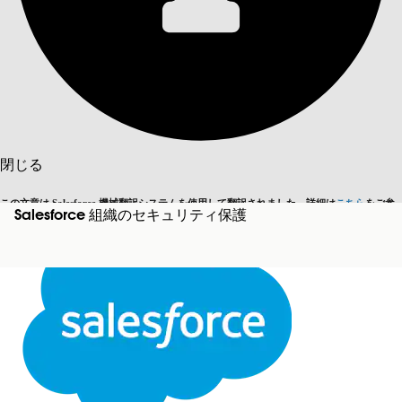
目次を表示
目次
検索
閉じる
この文章は Salesforce 機械翻訳システムを使用して翻訳されました。詳細は
こちら
をご参
Salesforce 組織のセキュリティ保護
英語に切り替える
今はしません
照ください。
閉じる
閉じる