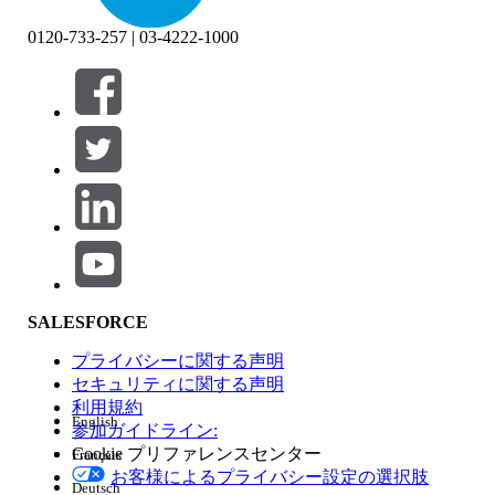
0120-733-257 | 03-4222-1000
絞り込み条件 (0)
絞り込み条件を選択
追加
製品エリア
SALESFORCE
機能の影響
プライバシーに関する声明
セキュリティに関する声明
利用規約
English
参加ガイドライン:
Cookie プリファレンスセンター
Français
エディション
お客様によるプライバシー設定の選択肢
Deutsch