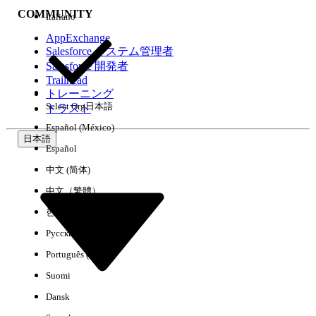
COMMUNITY
Italiano
AppExchange
Salesforce システム管理者
Salesforce 開発者
環境
Trailhead
トレーニング
Select Org
日本語
トラスト
Español (México)
日本語
Español
すべてクリア
完了
中文 (简体)
中文（繁體）
한국어
Русский
Português (Brasil)
Suomi
Dansk