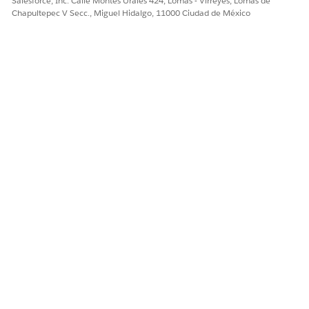
Salesforce, Inc. Calle Montes Urales 424, Lomas - Virreyes, Lomas de
Chapultepec V Secc., Miguel Hidalgo, 11000 Ciudad de México