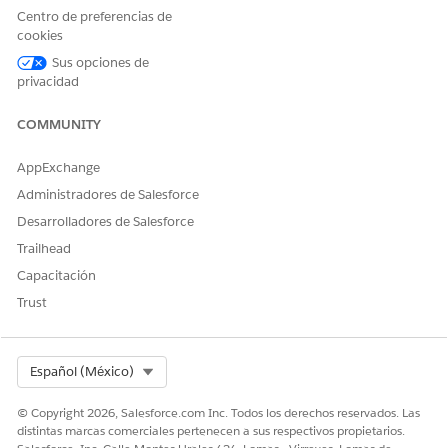
acciones de usuario con lógica Apex personalizada,
Centro de preferencias de
bloqueando o alertando sobre transacciones de riesgo
cookies
antes de completarse utilizando transmisiones de datos
Sus opciones de
de Monitoreo de eventos.
privacidad
COMMUNITY
¿RESOLVIÓ ESTE ARTÍCULO SU PROBLEMA?
AppExchange
¡Háganos saber cómo podemos mejorar!
Administradores de Salesforce
Desarrolladores de Salesforce
Sí
No
Trailhead
Capacitación
Trust
Select Org
Español (México)
© Copyright 2026, Salesforce.com Inc. Todos los derechos reservados. Las
distintas marcas comerciales pertenecen a sus respectivos propietarios.