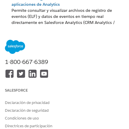
aplicaciones de Analytics
Permite consultar y visualizar archivos de registro de
eventos (ELF) y datos de eventos en tiempo real
directamente en Salesforce Analytics (CRM Analytics /
Einstein Analytics).
Activar el control Generar archivos de registro de eventos
Parámetro fundacional que activa la generación de
Archivos de registro de eventos (ELF) detallados
capturando la actividad integral del usuario y el sistema
1-800-667-6389
en toda la organización para el monitoreo de seguridad,
el cumplimiento y el análisis forense.
Seleccionar Activar control de eventos Lightning Logger
Captura errores de JavaScript detallados del lado del
cliente, mediciones de desempeño y eventos de registro
SALESFORCE
personalizados desde componentes web Lightning (LWC)
y componentes Aura.
Declaración de privacidad
Declaración de seguridad
Activar políticas de seguridad de transacciones para
interceptar el control de eventos en tiempo real
Condiciones de uso
Motor de políticas en tiempo real que intercepta y evalúa
Directrices de participación