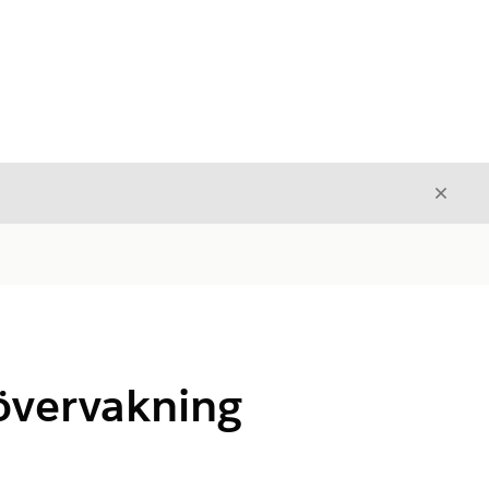
Stäng
Stäng
eövervakning