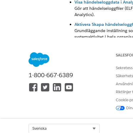
Visa händelseloggdata i Analy
Gör att händelseloggfiler (ELF
Analytics).
Aktivera Skapa händelseloggf
Grundläggande inställning so
systemaktivitet i hela organi
Välj Aktivera kontroll av Lig
Samlar in detaljerade JavaSc
SALESFO
(LWCs) och Aura-komponente
Sekretess
Aktivera transaktionssäkerhet
1-800-667-6389
Policymotor i realtid som fån
Säkerhets
innan de slutförs med hjälp
Användnin
Riktlinjer
Cookie-p
Dina
LÖSTE DENNA ARTIKEL DITT PR
Berätta för oss vad vi kan förbätt
Select Org
Svenska