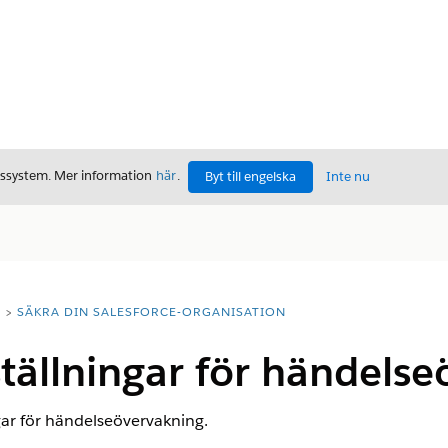
gssystem. Mer information
här
.
Byt till engelska
Inte nu
T
SÄKRA DIN SALESFORCE-ORGANISATION
tällningar för händels
gar för händelseövervakning.