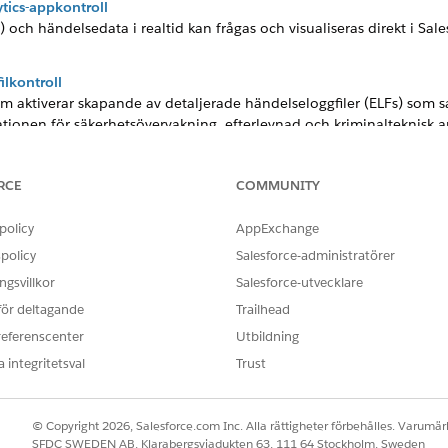
tics-appkontroll
) och händelsedata i realtid kan frågas och visualiseras direkt i Sal
ilkontroll
m aktiverar skapande av detaljerade händelseloggfiler (ELFs) som 
sationen för säkerhetsövervakning, efterlevnad och kriminalteknisk a
htning Logger-händelser
ript-fel på klientsidan, prestandamått och egna loggningshändels
RCE
COMMUNITY
r.
policy
AppExchange
spolicyer för att fånga upp händelsekontroll i realtid
gar upp och utvärderar användaråtgärder mot egen Apex, blockerar el
policy
Salesforce-administratörer
 av händelseövervakningsdataströmmar.
gsvillkor
Salesforce-utvecklare
 för deltagande
Trailhead
referenscenter
Utbildning
 integritetsval
Trust
OBLEM?
ra!
© Copyright 2026, Salesforce.com Inc. Alla rättigheter förbehålles. Varumärk
SFDC SWEDEN AB, Klarabergsviadukten 63, 111 64 Stockholm, Sweden