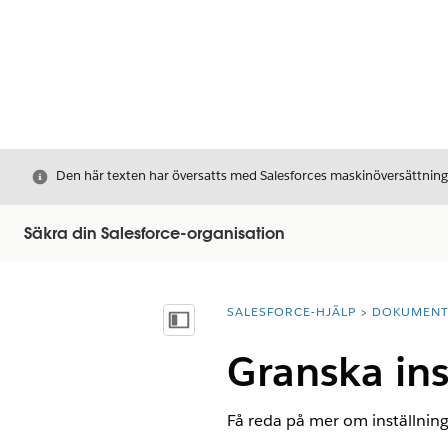
Stäng
Den här texten har översatts med Salesforces maskinöversättnin
Säkra din Salesforce-organisation
SALESFORCE-HJÄLP
DOKUMEN
Du är här:
Visa innehållsförteckning
Granska ins
Få reda på mer om inställnin