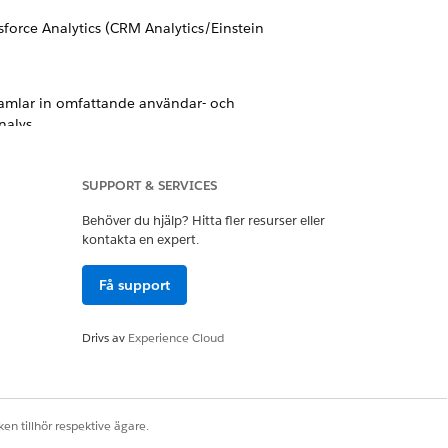
esforce Analytics (CRM Analytics/Einstein
samlar in omfattande användar- och
nalys.
er från Lightning Web Components
SUPPORT & SERVICES
Behöver du hjälp? Hitta fler resurser eller
kontakta en expert.
ler varnar för riskfyllda transaktioner
Få support
Drivs av
Experience Cloud
Ja
Nej
en tillhör respektive ägare.