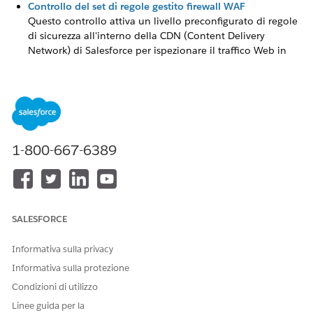
Controllo del set di regole gestito firewall WAF
Questo controllo attiva un livello preconfigurato di regole
di sicurezza all'interno della CDN (Content Delivery
Network) di Salesforce per ispezionare il traffico Web in
entrata e bloccare gli schemi dannosi più comuni prima
che raggiungano il sito.
WAF: Definizione di regole firewall personalizzate basate
sul controllo ASN o IP
Questo controllo consente agli amministratori Salesforce
di creare filtri di protezione specifici all'interno della CDN
1-800-667-6389
(Content Delivery Network) di Salesforce per bloccare o
consentire il traffico Web in base all'indirizzo IP o al
numero di sistema autonomo di origine.
SALESFORCE
Informativa sulla privacy
QUESTO ARTICOLO HA RISOLTO IL PROBLEMA?
Informativa sulla protezione
Facci sapere, così possiamo migliorare!
Condizioni di utilizzo
Sì
No
Linee guida per la