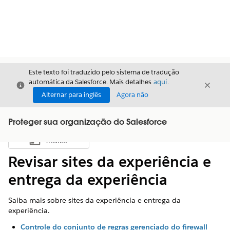
Este texto foi traduzido pelo sistema de tradução
automática da Salesforce. Mais detalhes
aqui
.
Fechar
Fecha
Fechar
Alternar para inglês
Agora não
Proteger sua organização do Salesforce
Índice
Mostrar índice
Revisar sites da experiência e
entrega da experiência
Saiba mais sobre sites da experiência e entrega da
experiência.
Controle do conjunto de regras gerenciado do firewall