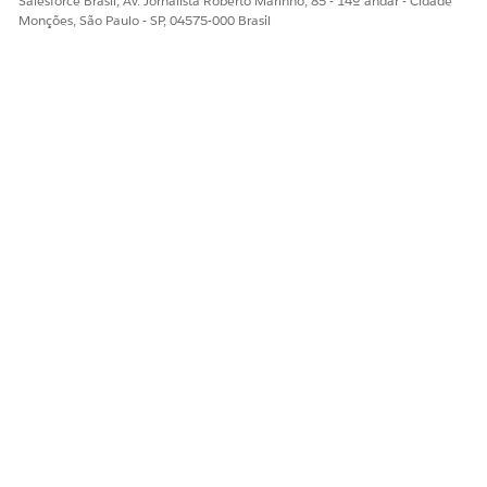
Salesforce Brasil, Av. Jornalista Roberto Marinho, 85 - 14º andar - Cidade
Monções, São Paulo - SP, 04575-000 Brasil