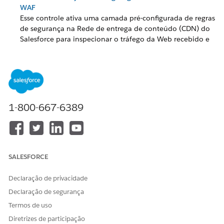
WAF
Esse controle ativa uma camada pré-configurada de regras
de segurança na Rede de entrega de conteúdo (CDN) do
Salesforce para inspecionar o tráfego da Web recebido e
bloquear padrões mal-intencionados comuns antes que
eles cheguem ao seu site.
WAF: Definir regras de firewall personalizadas com base
em controle de ASN ou IP
Esse controle permite que os administradores do
1-800-667-6389
Salesforce criem filtros de segurança específicos na Rede
de entrega de conteúdo (CDN) do Salesforce para
bloquear ou permitir o tráfego da Web com base no
endereço IP de origem ou no Número do sistema
autônomo.
SALESFORCE
Declaração de privacidade
Declaração de segurança
ESTE ARTIGO RESOLVEU SEU PROBLEMA?
Termos de uso
Diga-nos para podermos melhorar!
Diretrizes de participação