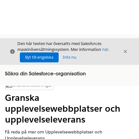
Den här texten har översatts med Salesforces
maskinöversättningssystem. Mer information
här
.
Stäng
Stäng
Stäng
Byt till engelska
Inte nu
Säkra din Salesforce-organisation
Innehållsförteckningar
Visa innehållsförteckning
Granska
upplevelsewebbplatser och
upplevelseleverans
Få reda på mer om Upplevelsewebbplatser och
Upplevelseleverans.