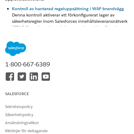
Kontroll av hanterad regeluppsättning i WAF-brandvägg
Denna kontroll aktiverar ett förkonfigurerat lager av
säkerhetsregler inom Salesforces innehållsleveransnätverk
(CDN) för att inspektera inkommande webbtrafik och
blockera vanliga skadliga mönster innan de når din
webbplats.
WAF: Definiera egna brandväggsregler baserade på ASN
eller IP-kontroll
Denna kontroll låter Salesforce-administratörer skapa
1-800-667-6389
specifika säkerhetsfilter inom Salesforces
innehållsleveransnätverk (CDN) för att blockera eller tillåta
webbtrafik baserat på den ursprungliga IP-adressen eller
det autonoma systemnumret.
SALESFORCE
Sekretesspolicy
Säkerhetspolicy
LÖSTE DENNA ARTIKEL DITT PROBLEM?
Användningsvillkor
Berätta för oss vad vi kan förbättra!
Riktlinjer för deltagande