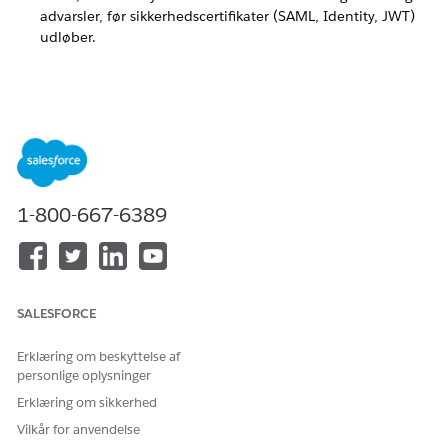
advarsler, før sikkerhedscertifikater (SAML, Identity, JWT)
udløber.
LØSTE DENNE ARTIKEL DIT PROBLEM?
Giv os besked, så vi kan forbedre os!
Ja
Nej
1-800-667-6389
SALESFORCE
Erklæring om beskyttelse af
personlige oplysninger
Erklæring om sikkerhed
Vilkår for anvendelse