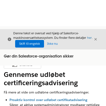
Denne tekst er oversat ved hjælp af Salesforce-
maskinoversættelsessystem. Du finder flere detaljer
her
.
Luk
Luk
Luk
Skift til engelsk
Ikke nu
Gør din Salesforce-organisation sikker
Indhold
Vis indholdsfortegnelse
Gennemse udløbet
certificeringsadvisering
Få mere at vide om udløbne certificeringsadviseringer.
Proaktiv kontrol over udløbet certifikatadvisering
Sikrer, at aktive systemadministratorer modtager rettidige