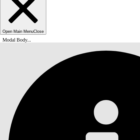
Open Main Menu
Close
Modal Body...
Usted está aquí:
Ayuda de Salesforce
Documentos
Proteger su organización de Salesforce