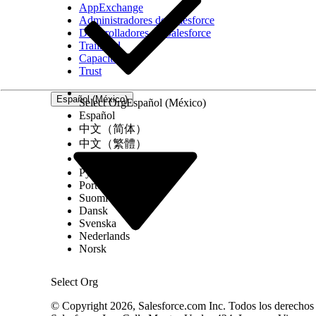
AppExchange
Administradores de Salesforce
Desarrolladores de Salesforce
Trailhead
Capacitación
Trust
Español (México)
Select Org
Español (México)
Español
中文（简体）
中文（繁體）
한국어
Русский
Português (Brasil)
Suomi
Dansk
Svenska
Nederlands
Norsk
Select Org
© Copyright 2026, Salesforce.com Inc. Todos los derechos r