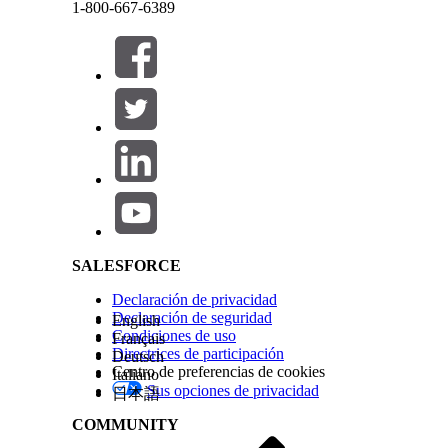
1-800-667-6389
Cerrar
Cerrar
Salesforce Help | Article
SALESFORCE
Declaración de privacidad
Declaración de seguridad
English
Condiciones de uso
Français
Directrices de participación
Deutsch
Centro de preferencias de cookies
Italiano
Sus opciones de privacidad
日本語
COMMUNITY