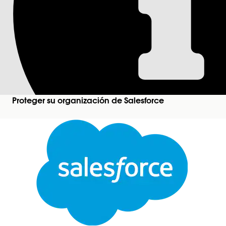
Revisar notificació
Obtenga información acerca de notificaciones de c
Control de notificación de certificado caducado p
Asegúrese de que los administradores del sistema 
(SAML, Identity, JWT).
Proteger su organización de Salesforce
¿RESOLVIÓ ESTE ARTÍCULO SU PROBLEMA?
¡Háganos saber cómo podemos mejorar!
Cerrar
Este texto se tradujo con el sistema de traducción automática de Salesforce. Obtenga más de