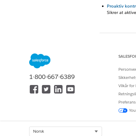
Proaktiv kontro
Sikrer at aktiv
HJALP DENNE AR
La oss få vite det 
SALESFO
Personve
1-800-667-6389
Sikkerhet
Vilkår for
Retningsli
Preferans
You
Select Org
Norsk