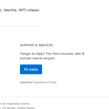
L, Identity, JWT) utløper.
Ja
Nei
SUPPORT & SERVICES
Trenger du hjelp? Finn flere ressurser, eller få
kontakt med en ekspert.
Få støtte
Levert av
Experience Cloud
r de respektive eierne.
co, CA 94105, United States