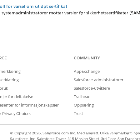
ll for varsel om utløpt sertifikat
e systemadministratorer mottar varsler før sikkerhetssertifikater (SAM
TIKKELEN MED Å LØSE PROBLEMET DITT?
slik at vi kan forbedre!
RCE
COMMUNITY
rnerklæring
AppExchange
serklæring
Salesforce-administratorer
 bruk
Salesforce-utviklere
njer for deltakelse
Trailhead
esenter for informasjonskapsler
Opplæring
r Privacy Choices
Trust
© Copyright 2026, Salesforce.com Inc. Med enerett. Ulike varemerker tilhøre
Salesforce, Inc. Salesforce Tower, 415 Mission Street, 3rd Floor, San Francis