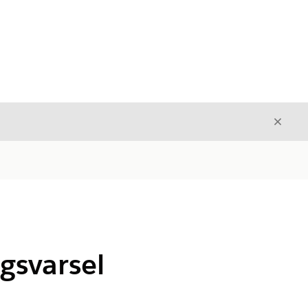
Avslut
Avslutt
gsvarsel