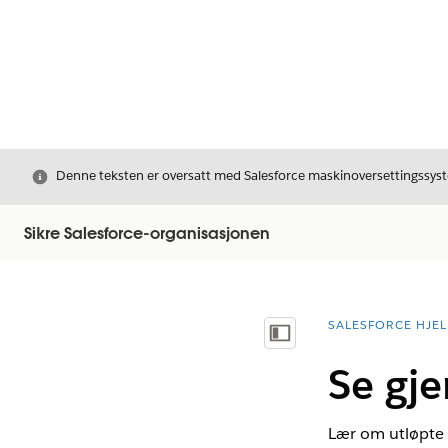
Avslutt
Denne teksten er oversatt med Salesforce maskinoversettingssyste
Sikre Salesforce-organisasjonen
SALESFORCE HJEL
Du er her:
Vis innholdsfortegnelse
Se gje
Lær om utløpte s