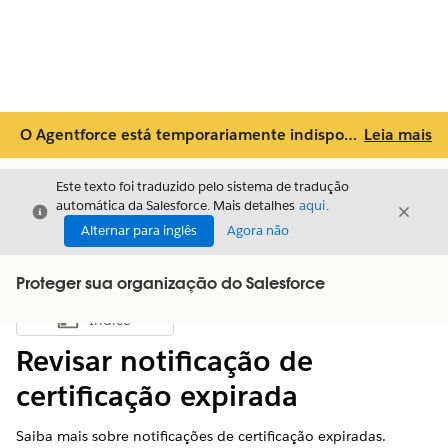
O Agentforce está temporariamente indisponível. Tente novamente mais tarde ou acesse os tópicos de ajuda abaixo. Para obter suporte adicional, entre em contato com
Leia mais
Este texto foi traduzido pelo sistema de tradução
automática da Salesforce. Mais detalhes
aqui
.
Fechar
Fecha
Fechar
Alternar para inglês
Agora não
Proteger sua organização do Salesforce
Índice
Mostrar índice
Revisar notificação de
certificação expirada
Saiba mais sobre notificações de certificação expiradas.