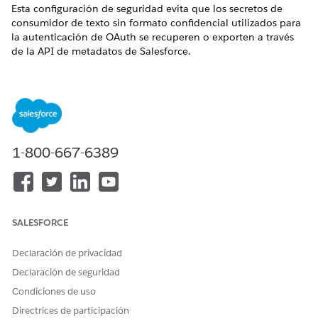
Esta configuración de seguridad evita que los secretos de
consumidor de texto sin formato confidencial utilizados para
la autenticación de OAuth se recuperen o exporten a través
de la API de metadatos de Salesforce.
Nombre de control
Configuración de aplicación cliente externa: Protección de
secretos de metadatos
Configuración recomendada
1-800-667-6389
Permita el acceso a secretos de consumidor de la aplicación
cliente externa a través de API de metadatos: desactivada.
Descripción general de control
SALESFORCE
Esta configuración de seguridad evita que los secretos de
Declaración de privacidad
consumidor de texto sin formato confidencial utilizados para
la autenticación de OAuth se recuperen o exporten a través
Declaración de seguridad
de la API de metadatos de Salesforce.
Condiciones de uso
Directrices de participación
Riesgo de seguridad si no está configurado