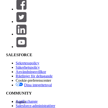
Filter (0)
VÄLJ FILTER
Lägg till
Produktområde
Funktionspåverkan
SALESFORCE
Sekretesspolicy
Säkerhetspolicy
Användningsvillkor
Riktlinjer för deltagande
Cookie-preferenscenter
Dina integritetsval
Version
COMMUNITY
AppExchange
English
Salesforce-administratörer