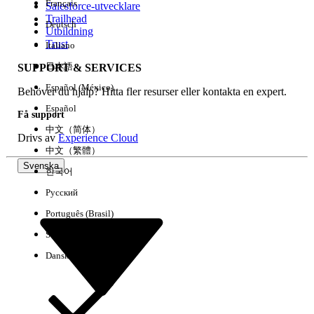
Français
Salesforce-utvecklare
Trailhead
Deutsch
Händelse
Utbildning
Trust
Italiano
日本語
SUPPORT & SERVICES
Español (México)
Behöver du hjälp? Hitta fler resurser eller kontakta en expert.
Rensa alla
Klart
Español
Få support
中文（简体）
Drivs av
Experience Cloud
中文（繁體）
Svenska
한국어
Русский
Português (Brasil)
Suomi
Dansk
Inga resultat