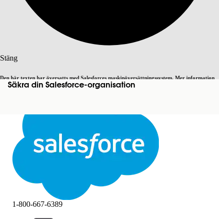
Sök
Stäng
Den här texten har översatts med Salesforces maskinöversättningssystem. Mer information
Säkra din Salesforce-organisation
Byt till engelska
Inte nu
här
.
Stäng
Stäng
1-800-667-6389