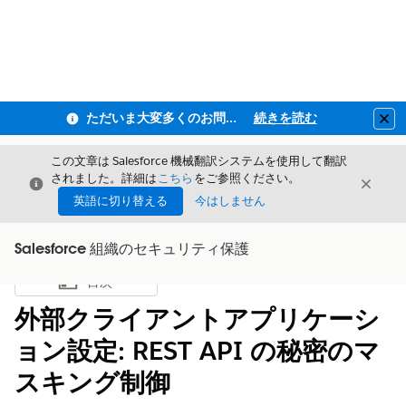
ただいま大変多くのお問い合わせをいただいており、ご連絡までにお時間を頂戴しております
続きを読む
Clo
この文章は Salesforce 機械翻訳システムを使用して翻訳
されました。詳細は
こちら
をご参照ください。
閉じる
閉じ
閉じる
英語に切り替える
今はしません
Salesforce 組織のセキュリティ保護
目次
目次を表示
外部クライアントアプリケーシ
ョン設定: REST API の秘密のマ
スキング制御