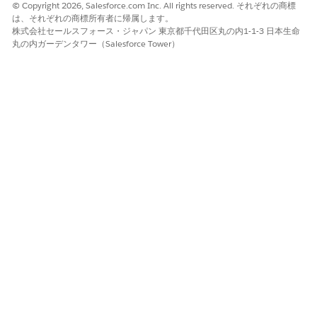
© Copyright 2026, Salesforce.com Inc. All rights reserved. それぞれの商標
ションツールを使用しています。
は、それぞれの商標所有者に帰属します。
株式会社セールスフォース・ジャパン 東京都千代田区丸の内1-1-3 日本生命
低リスク
丸の内ガーデンタワー（Salesforce Tower）
すべての API アクセスに厳格な IP アドレス制限を実装してい
て、攻撃者が抽出スクリプトを実行できる期間を制限している存
続期間の短いセッショントークンを使用している場合。
ビジネスと統合に関する考慮事項
このアクセス権を無効にすると、カスタム管理ツールまたは自動
監視スクリプトで、外部アプリケーションで使用されるコンシュ
ーマーの秘密をプログラムで検証または監査できなくなります。
推奨される修復
[設定] の [外部クライアントアプリケーション] 設定に移動し、
REST API を介したコンシューマーの秘密へのアクセスを許可する
切り替えがオフに設定されていることを確認します。
Security Health Review Guidance (セキュリティ状態レ
ビューガイダンス)