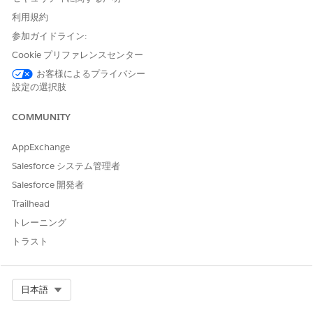
ーザーまたはアプリケーションがプログラムでこれらの価値の高
利用規約
いログイン情報を抽出できるようになり、認証の秘密が大量に公
開される可能性があります。
参加ガイドライン:
Cookie プリファレンスセンター
脅威のシナリオ
お客様によるプライバシー
設定の選択肢
攻撃者は、管理者権限または開発者権限を持つユーザーアカウン
トを侵害し、REST API を使用してすべてのコンシューマーの秘密
を収集するスクリプトを実行して、統合システムへの永続的な不
COMMUNITY
正アクセスを取得します。
AppExchange
リスクの影響に関する考慮事項
Salesforce システム管理者
これらの秘密が公開されると、未承認のアクターが標準ログイン
Salesforce 開発者
プロトコルを迂回して信頼できる外部アプリケーションになりす
Trailhead
まし、システム間で共有されるデータが完全に侵害される可能性
トレーニング
があります。
トラスト
より高いリスク
1 つのインテグレーションが侵害されると他のすべてのアプリケ
Select Org
日本語
ーションの秘密が盗難される可能性があるため、組織では REST
API に幅広くアクセスできる多くのサードパーティインテグレー