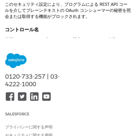
このセキュリティ設定により、プログラムによる REST API コー
ルを介してプレーンテキストの OAuth コンシューマーの秘密を照
会または取得する機能がブロックされます。
コントロール名
外部クライアントアプリケーション設定: REST API の秘密のマス
キング
推奨設定
REST API を介した外部クライアントアプリケーションのコンシュ
ーマーの秘密へのアクセスを許可 - オフ。
0120-733-257 | 03-
4222-1000
制御の概要
このセキュリティ設定により、プログラムによる REST API コー
ルを介してプレーンテキストの OAuth コンシューマーの秘密を照
会または取得する機能がブロックされます。
SALESFORCE
設定されていない場合のセキュリティリスク
プライバシーに関する声明
このアクセスを有効にすると、十分な API 権限を持つ認証済みユ
セキュリティに関する声明