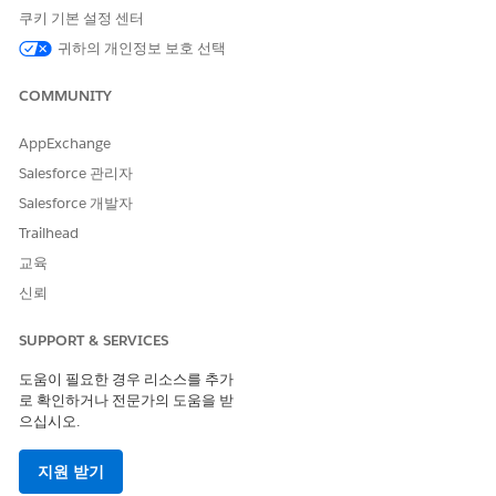
니다.
쿠키 기본 설정 센터
귀하의 개인정보 보호 선택
위협 시나리오
COMMUNITY
공격자가 관리자 또는 개발자 권한이 있는 사용자 계정을 손상하고
스크립트를 실행하여 REST API를 통해 모든 소비자 암호를 수집하
AppExchange
여 통합 시스템에 대한 영구적이고 무단 액세스를 얻습니다.
Salesforce 관리자
위험 영향 고려 사항
Salesforce 개발자
해당 암호를 노출하면 권한이 없는 작업자가 표준 로그인 프로토콜
Trailhead
을 우회하고 신뢰할 수 있는 외부 응용 프로그램을 가리키므로 시스
교육
템 간에 공유되는 데이터가 완전히 손상됩니다.
신뢰
위험이 높은 경우
SUPPORT & SERVICES
단일 통합이 저하되면 다른 모든 응용 프로그램 암호가 도난될 수
있으므로 조직에서 REST API에 광범위하게 액세스할 수 있는 여러
도움이 필요한 경우 리소스를 추가
로 확인하거나 전문가의 도움을 받
타사 통합 도구를 사용합니다.
으십시오.
낮은 위험 시기
지원 받기
모든 API 액세스에 엄격한 IP 주소 제한을 구현하고 추출 스크립트