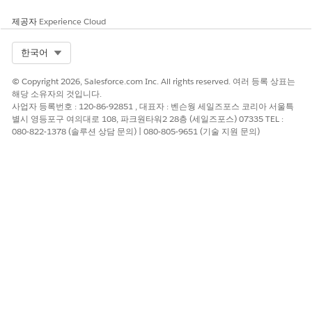
를 실행할 수 있는 공격자의 기회 기간을 제한하는 단기간 세션 토
큰을 사용하는 경우
제공자
Experience Cloud
비즈니스 및 통합 고려 사항
Select Org
한국어
이 액세스를 비활성화하면 사용자 정의 관리 도구 또는 자동 모니터
© Copyright 2026, Salesforce.com Inc. All rights reserved. 여러 등록 상표는
링 스크립트가 외부 응용 프로그램에서 사용되는 소비자 암호를 프
해당 소유자의 것입니다.
로그래밍 방식으로 확인하거나 감사할 수 없습니다.
사업자 등록번호 : 120-86-92851 , 대표자 : 벤슨웡 세일즈포스 코리아 서울특
별시 영등포구 여의대로 108, 파크원타워2 28층 (세일즈포스) 07335 TEL :
권장 수정
080-822-1378 (솔루션 상담 문의) | 080-805-9651 (기술 지원 문의)
설정의 외부 클라이언트 앱 설정으로 이동하여 REST API를 통해 소
비자 암호에 대한 액세스를 허용하는 토글이 꺼져 있는지 확인합니
다.
보안 상태 검토 지침
보안 상태 검토는 REST API를 통한 암호 액세스 제한을 필수 아키
텍처 표준으로 식별하여 중요한 자격 증명이 암호화되고 보안
Salesforce 사용자 인터페이스를 통해서만 액세스할 수 있도록 합
니다.
다음 사항도 참조: