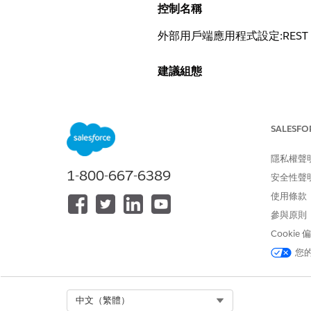
控制名稱
外部用戶端應用程式設定:REST 
建議組態
允許透過 REST API - 關
SALESFO
控制概觀
隱私權聲
此安全性設定會封鎖透過程式設計式
1-800-667-6389
安全性聲
未設定安全性風險
使用條款
參與原則
啟用此存取權時,任何具備足夠 
Cookie
驗證密碼。
您
威脅情況
Select Org
中文（繁體）
攻擊者破壞具有管理或開發人員權