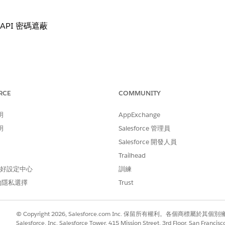
API 密碼遮蔽
閉存取外部用戶端應用程式取用者密碼。
RCE
COMMUNITY
明
AppExchange
 REST API 呼叫來查詢或提取敏感純文字 OAuth 取用者
明
Salesforce 管理員
Salesforce 開發人員
Trailhead
API 權限的已驗證使用者或應用程式都可以使用程式設計的方式
 偏好設定中心
訓練
的隱私選擇
Trust
© Copyright 2026, Salesforce.com Inc. 保留所有權利。各個商標屬於其個
限的使用者帳戶,並執行指令碼,透過 REST API 收集所有取
Salesforce, Inc. Salesforce Tower, 415 Mission Street, 3rd Floor, San Francis