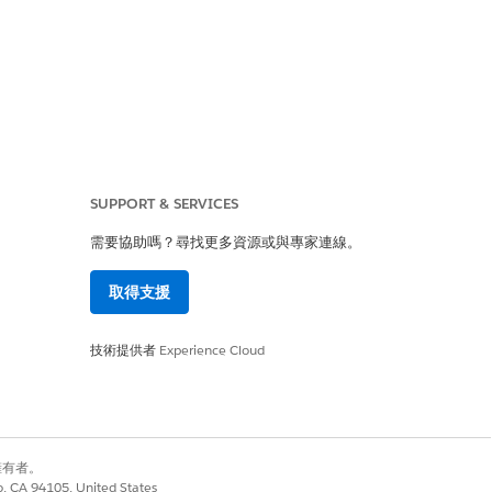
SUPPORT & SERVICES
需要協助嗎？尋找更多資源或與專家連線。
密碼的功能。
取得支援
技術提供者
Experience Cloud
,提取這些高值認證,進而可能大量公開
別擁有者。
用者密碼,以取得整合系統的永久未經授
co, CA 94105, United States