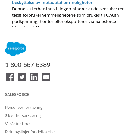
beskyttelse av metadatahemmeligheter
Denne sikkerhetsinnstillingen hindrer at de sensitive ren
tekst forbrukerhemmelighetene som brukes til OAuth-
godkjenning, hentes eller eksporteres via Salesforce
Metadata API.
Innstillinger for eksterne klientapp: REST API-hemmelig
maskeringskontroll
Denne sikkerhetsinnstillingen blokkerer muligheten til å
spørre eller hente sensitive OAuth-
forbrukerhemmeligheter i ren tekst via programmatiske
1-800-667-6389
REST API-kall.
Konfigurere OAuth-innstillingene for External Client-
appen: Minimumrettigheterskontroll for OAuth-omfang
ECAs tillater svært detaljerte OAuth-omfang, som
SALESFORCE
kontrollerer tillatelser for ECA.
Personvernerklæring
Konfigurere OAuth-innstillingene for External Client-
appen: Konfigurere ID-tokenkontroll
Sikkerhetserklæring
Denne kontrollen definerer sikkerhetsparameterne for
Vilkår for bruk
identitetstokener, inkludert deres levetid, godkjente
Retningslinjer for deltakelse
mottakere og de spesifikke brukerattributtene eller