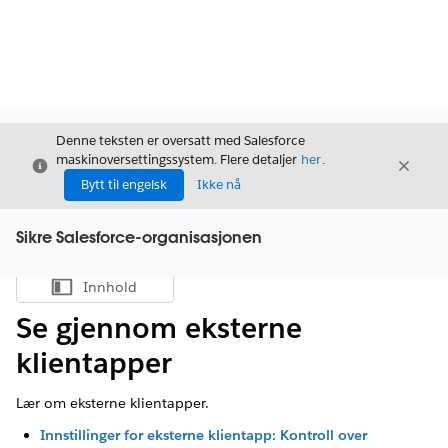
Denne teksten er oversatt med Salesforce
maskinoversettingssystem. Flere detaljer
her
.
Avslutt
Avslut
Avslutt
Bytt til engelsk
Ikke nå
Sikre Salesforce-organisasjonen
Innhold
Vis innholdsfortegnelse
Se gjennom eksterne
klientapper
Lær om eksterne klientapper.
Innstillinger for eksterne klientapp: Kontroll over