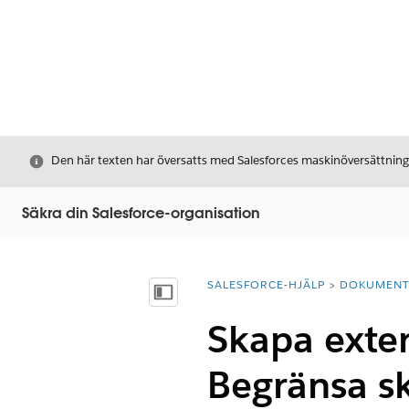
Stäng
Den här texten har översatts med Salesforces maskinöversättnin
Säkra din Salesforce-organisation
SALESFORCE-HJÄLP
DOKUMEN
Du är här:
Visa innehållsförteckning
Skapa exte
Begränsa s