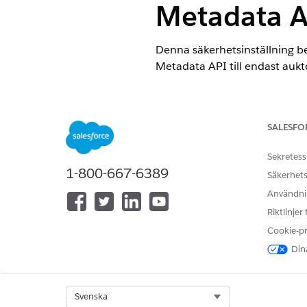
Metadata A
Denna säkerhetsinställning b
Metadata API till endast aukt
Kontrollnamn
Externa klientappar: Skapa 
SALESFO
API
Sekretess
1-800-667-6389
Säkerhets
Rekommenderad konfigurati
Användnin
Begränsa utvecklare som kan s
Riktlinjer
Cookie-p
Kontrollöversikt
Dina
Denna säkerhetsinställning b
Metadata API till endast aukt
Select Org
Svenska