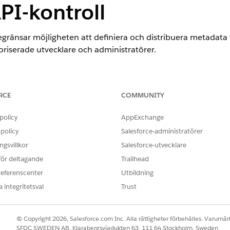
PI-kontroll
egränsar möjligheten att definiera och distribuera metadata
oriserade utvecklare och administratörer.
externa klientappar med Metadata API: Begränsa skapande a
RCE
COMMUNITY
policy
AppExchange
policy
Salesforce-administratörer
on
gsvillkor
Salesforce-utvecklare
kapa externa klientappar i Salesforces inställningar eller
 för deltagande
Trailhead
referenscenter
Utbildning
 integritetsval
Trust
egränsar möjligheten att definiera och distribuera metadata
oriserade utvecklare och administratörer.
© Copyright 2026, Salesforce.com Inc. Alla rättigheter förbehålles. Varumärk
SFDC SWEDEN AB, Klarabergsviadukten 63, 111 64 Stockholm, Sweden