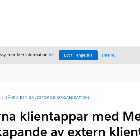
gssystem. Mer information
här
.
Byt till engelska
Inte nu
T
SÄKRA DIN SALESFORCE-ORGANISATION
rna klientappar med Me
kapande av extern klie