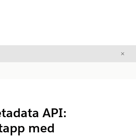
Stäng
Stäng
tadata API:
ntapp med