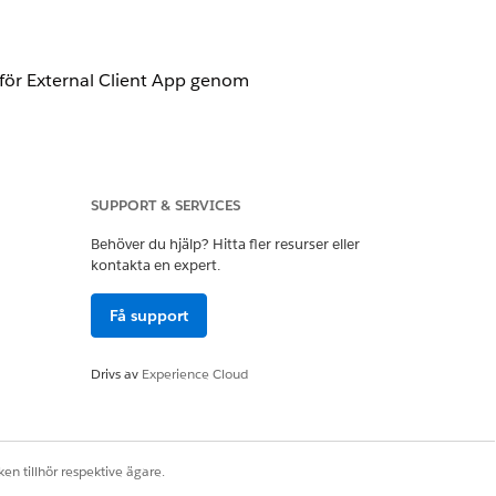
 för External Client App genom
v extern klientapp med Metadata
SUPPORT & SERVICES
Behöver du hjälp? Hitta fler resurser eller
kontakta en expert.
Få support
 programmatiskt med Metadata API.
Drivs av
Experience Cloud
 för External Client App genom
en tillhör respektive ägare.