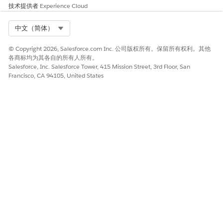
技术提供者
Experience Cloud
实施此限制会确保所有新集成符合公司合规标准，尽管这可能需要
更新开发人员工作流和持续集成脚本。
Select Org
中文（简体）
建议的补救措施
© Copyright 2026, Salesforce.com Inc. 公司版权所有。保留所有权利。其他
各商标均为其各自的所有人所有。
转到相关简档或权限集中的系统权限，并确保只有授权用户才拥有
Salesforce, Inc. Salesforce Tower, 415 Mission Street, 3rd Floor, San
通过 API 创建或更新外部客户端应用程序元数据的权限。
Francisco, CA 94105, United States
安全健康审查指导
安全运行状况审查将限制编程应用程序创建确定为强烈建议的标
准，以维护集中监督并防止 Salesforce 实例中影子集成的扩散。
另请参阅：
使用元数据 API 创建外部客户端应用程序
本文章是否解决您的问题？
请与我们共享您的想法，以便我们进行改进！