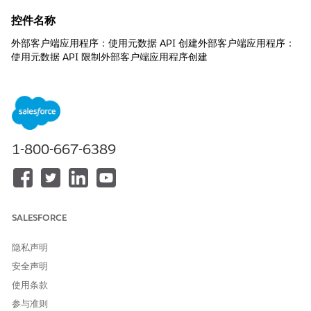
控件名称
外部客户端应用程序：使用元数据 API 创建外部客户端应用程序：
使用元数据 API 限制外部客户端应用程序创建
推荐配置
限制可以在 Salesforce 设置中或通过编程方式使用元数据 API 创建
外部客户端应用程序的开发人员。
1-800-667-6389
控制概览
此安全设置仅限制授权开发人员和管理员通过元数据 API 定义和部
署外部客户端应用程序元数据的能力。
SALESFORCE
安全风险（如果未配置）
以不受控制的方式为开发人员创建外部客户端应用程序会导致不受
隐私声明
监控的影子集成扩展，从而绕过既定的安全治理和公司架构审查。
安全声明
使用条款
威胁场景
参与准则
开发人员以编程方式将具有高权限 OAuth 范围的新集成部署到生产