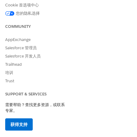
Cookie 首选项中心
环境中，而无需进行正式的安全评估，从而为数据访问创建了持久
和隐藏的后门。
您的隐私选择
估计的 CVSS 得分范围
COMMUNITY
高 (7.0–8.9)。
AppExchange
风险影响注意事项
Salesforce 管理员
Salesforce 开发人员
不限制元数据驱动的应用程序创建会助长非受管应用程序生态系统
的增长，使安全团队无法保持第三方接入点的准确库存。
Trailhead
培训
高风险
Trust
当向第三方承包商授予广泛的元数据 API 权限时，或者当组织缺少
强制安全扫描的自动部署漏斗时。
SUPPORT & SERVICES
需要帮助？查找更多资源，或联系
低风险
专家。
如果组织使用受限简档模型，该模型默认拒绝元数据写入访问权
限，并要求所有配置更改通过集中版本控制系统。
获得支持
业务和集成注意事项