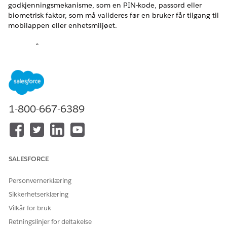
godkjenningsmekanisme, som en PIN-kode, passord eller
biometrisk faktor, som må valideres før en bruker får tilgang til
mobilappen eller enhetsmiljøet.
Navn på kontroll
Eksterne klientapper: Innstillinger for mobilappen: Skjermlåse
– Velg
Anbefalt konfigurasjon
1-800-667-6389
Skjermlåse: Velg.
Oversikt over kontroll
Kontrolleren håndhever en obligatorisk
SALESFORCE
godkjenningsmekanisme, som en PIN-kode, passord eller
biometrisk faktor, som må valideres før en bruker får tilgang til
Personvernerklæring
mobilappen eller enhetsmiljøet.
Sikkerhetserklæring
Sikkerhetsrisiko hvis ikke konfigurert
Vilkår for bruk
Fraværet av skjermlåsen gjør det mulig for uautoriserte
Retningslinjer for deltakelse