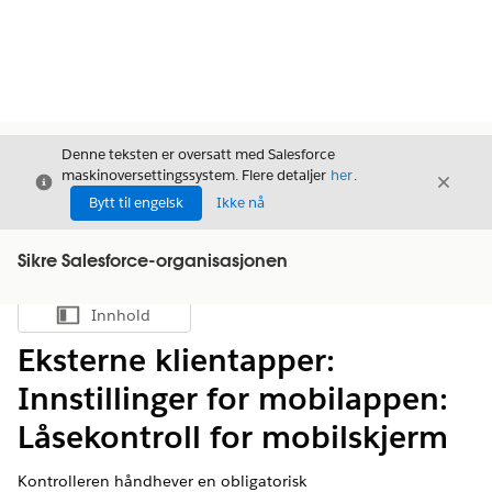
Denne teksten er oversatt med Salesforce
maskinoversettingssystem. Flere detaljer
her
.
Avslutt
Avslut
Avslutt
Bytt til engelsk
Ikke nå
Sikre Salesforce-organisasjonen
Innhold
Vis innholdsfortegnelse
Eksterne klientapper:
Innstillinger for mobilappen:
Låsekontroll for mobilskjerm
Kontrolleren håndhever en obligatorisk