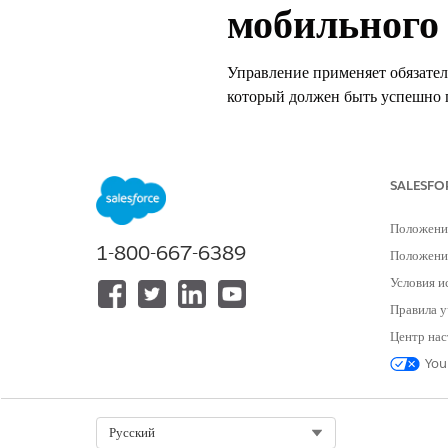
мобильного
Управление применяет обязател
который должен быть успешно п
Управление именем
Приложения внешних клиентов:
SALESFO
Положени
Рекомендованная конфигурац
1-800-667-6389
Положение
Блокировка экрана - выберите.
Условия и
Правила у
Общие сведения о контроле
Центр нас
You
Управление применяет обязател
который должен быть успешно п
Select Org
Русский
Риск безопасности, если он не