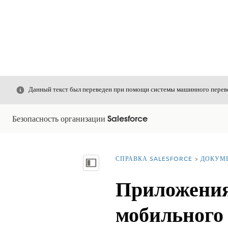
Закрыть
Данный текст был переведен при помощи системы машинного перево
Безопасность организации Salesforce
СПРАВКА SALESFORCE
ДОКУМ
Вы находитесь здесь:
Показать содержание
Приложения
мобильного