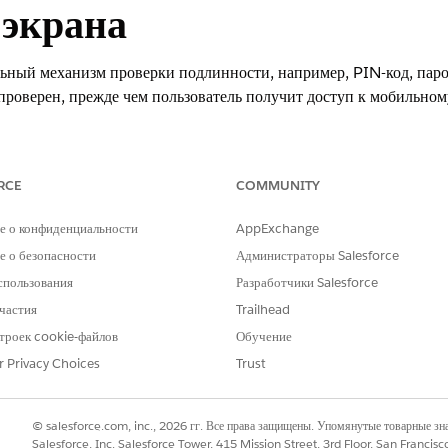
 экрана
ьный механизм проверки подлинности, например, PIN-код, паро
роверен, прежде чем пользователь получит доступ к мобильном
 Параметры мобильного приложения: Блокировка экрана - Выб
RCE
COMMUNITY
е о конфиденциальности
AppExchange
ия
 о безопасности
Администраторы Salesforce
спользования
Разработчики Salesforce
частия
Trailhead
троек cookie-файлов
Обучение
r Privacy Choices
Trust
ьный механизм проверки подлинности, например, PIN-код, паро
роверен, прежде чем пользователь получит доступ к мобильном
© salesforce.com, inc., 2026 гг. Все права защищены. Упомянутые товарные з
 настроен
Salesforce, Inc. Salesforce Tower, 415 Mission Street, 3rd Floor, San Francis