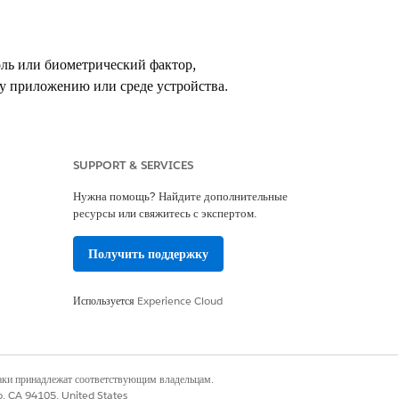
ль или биометрический фактор,
у приложению или среде устройства.
рать
SUPPORT & SERVICES
Нужна помощь? Найдите дополнительные
ресурсы или свяжитесь с экспертом.
Получить поддержку
Используется
Experience Cloud
ль или биометрический фактор,
у приложению или среде устройства.
наки принадлежат соответствующим владельцам.
co, CA 94105, United States