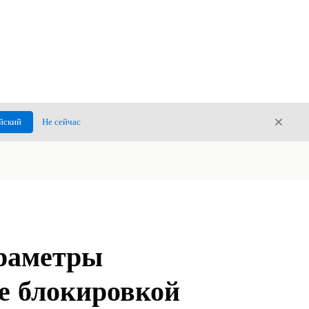
Закры
йский
Не сейчас
Закрыт
раметры
е блокировкой