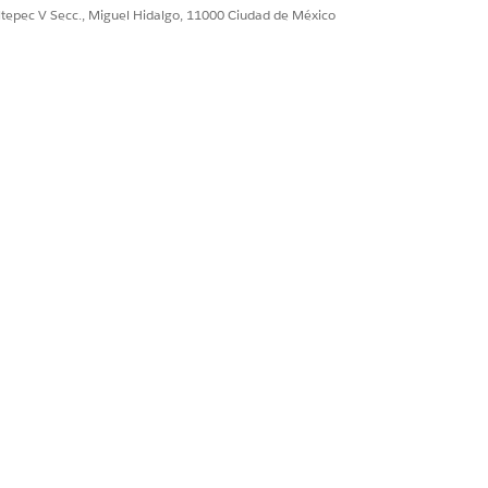
tado/propietario e importes
ultepec V Secc., Miguel Hidalgo, 11000 Ciudad de México
 de modificaciones no autorizadas,
guimientos de auditoría completos
s sin herramientas externas;
al de campos) elimina el mecanismo