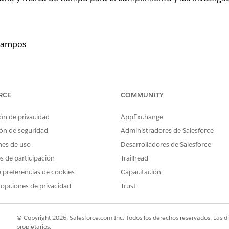
 campos
ol
de Salesforce que registra todos los cambios en campos con
RCE
COMMUNITY
rio y marca de tiempo para el cumplimiento y las investigac
ón de privacidad
AppExchange
ón de seguridad
Administradores de Salesforce
nes de uso
Desarrolladores de Salesforce
Cuenta, Contacto, Caso, etc.) y campos específicos, crea un
es de participación
Trailhead
relacionadas; conserva el historial de 18 meses; admite hast
 preferencias de cookies
Capacitación
 opciones de privacidad
Trust
© Copyright 2026, Salesforce.com Inc. Todos los derechos reservados. Las d
to de historial de campos' en el objeto O Seleccione 'Segu
propietarios.