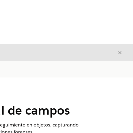
Cerrar
Cerrar
al de campos
 seguimiento en objetos, capturando
iones forenses.