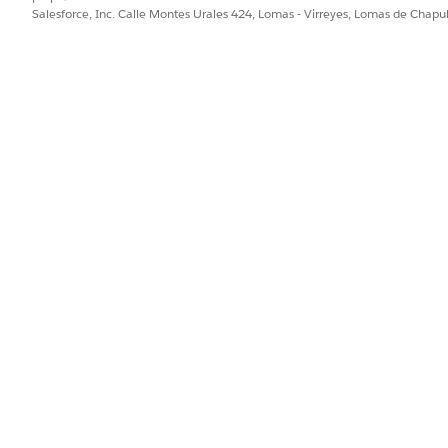
ridad a campos de PII (email, teléfono, SSN), cambios de es
Salesforce, Inc. Calle Montes Urales 424, Lomas - Virreyes, Lomas de Chap
lar sobre modificaciones de datos, permitiendo la detección
privilegiada e infracciones de cumplimiento a través de se
s (SOX, HIPAA), resolución de conflictos y gestión de cambio
e datos entre equipos de ventas, servicio y cumplimiento.
tá configurado
oría para modificaciones de datos (Seguimiento del histori
ipulación sistemática de datos o el abuso de privilegios.