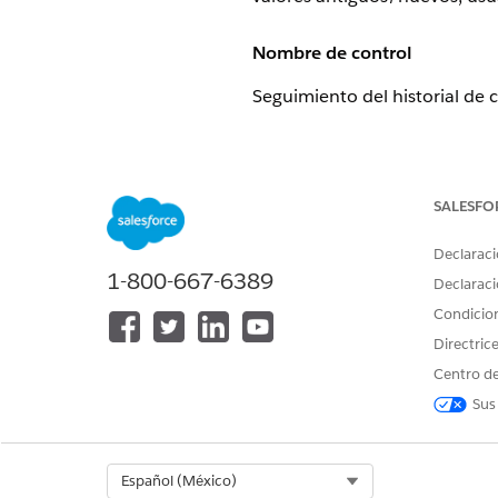
Nombre de control
Seguimiento del historial de
Descripción general de contr
Función de auditoría nativa 
SALESFO
valores antiguos/nuevos, usua
Declaraci
1-800-667-6389
Descripción
Declaraci
Condicio
Cuando se activa en objetos (
Directric
objeto FieldHistory y listas 
campos estándar por objeto.
Centro de
Sus
Configuración recomendada
Seleccione 'Activar seguimien
Select Org
Español (México)