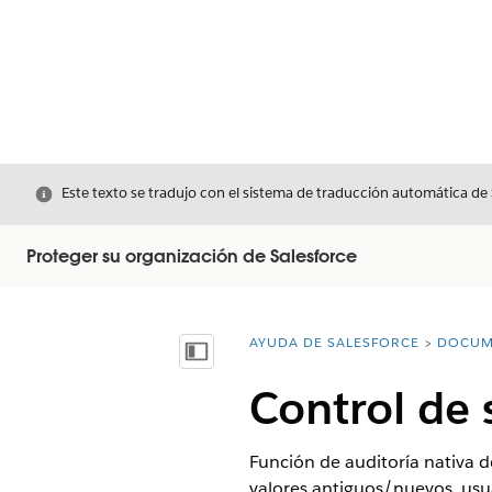
Cerrar
Este texto se tradujo con el sistema de traducción automática de
Proteger su organización de Salesforce
AYUDA DE SALESFORCE
DOCUM
Usted está aquí:
Mostrar índice de materias
Control de 
Función de auditoría nativa 
valores antiguos/nuevos, usua