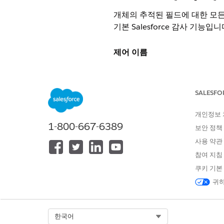
개체의 추적된 필드에 대한 모든
기본 Salesforce 감사 기능입니
제어 이름
필드 내역 추적
SALESFO
제어 개요
개인정보
개체의 추적된 필드에 대한 모든
1-800-667-6389
기본 Salesforce 감사 기능입니
보안 정책
사용 약관
상세 설명
참여 지침
쿠키 기본
개체(계정, 연락처, 사례 등) 및
귀하
을 유지하며, 개체당 최대 20개
권장 구성
Select Org
한국어