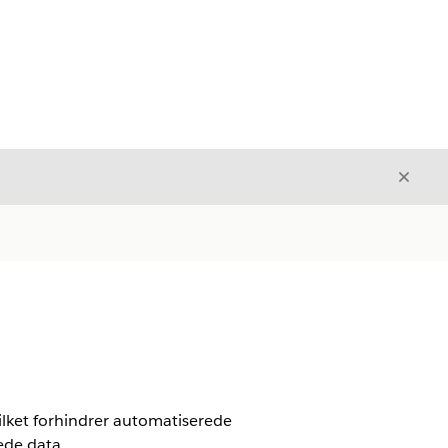
Luk
Luk
vilket forhindrer automatiserede
ede data.