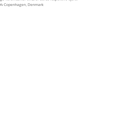
604 Copenhagen, Denmark
objekttilladelser og delingsregler
sser. Undgår genarbejde fra forløb,
r, der viser ensartet håndhævelse.
b til at tilsidesætte
atisering, f.eks. planlagte forløb,