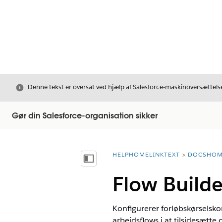
Luk
Denne tekst er oversat ved hjælp af Salesforce-maskinoversættelse
Gør din Salesforce-organisation sikker
HELPHOMELINKTEXT
DOCSHOM
breadcrumbDescription
Vis indholdsfortegnelse
Flow Build
Konfigurerer forløbskørselsko
arbejdsflows i at tilsidesætt