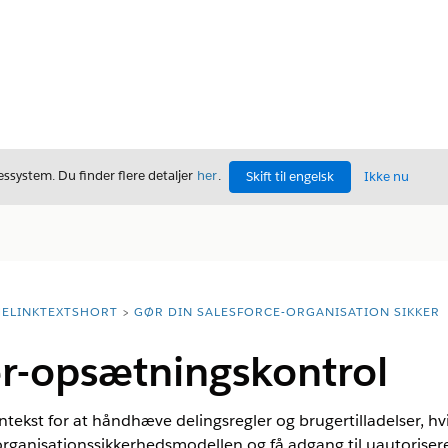
ssystem. Du finder flere detaljer
her
.
Skift til engelsk
Ikke nu
ELINKTEXTSHORT
GØR DIN SALESFORCE-ORGANISATION SIKKER
er-opsætningskontrol
ntekst for at håndhæve delingsregler og brugertilladelser, h
e organisationssikkerhedsmodellen og få adgang til uautoriser