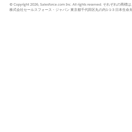
© Copyright 2026, Salesforce.com Inc. All rights reserve
度な設定] で、[フロー] を [ユーザーコンテキスト] または [共有を
株式会社セールスフォース・ジャパン 東京都千代田区丸の内1-1-3 日本生命丸の内ガ
テキスト] はお勧めしません。
ーと同じ項目レベルセキュリティ (FLS)、オブジェクト権限
ンを防止する必要があります。
ス全体で一貫したセキュリティモデルを維持します。ユーザー
回避します。均一適用を示すコンプライアンス監査をサポート
ュリティリスク
定で共有を使用するユーザーコンテキストまたはシステムコンテキス
が自動化によって公開されます。