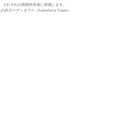
d. それぞれの商標は、それぞれの商標所有者に帰属します。
使用するシステムコンテキスト] に設定しま
ーデンタワー（Salesforce Tower）
、共有ルールを尊重し、ワークフロー
が表示すべきでないデータにアクセス
します。
トがない場合、フローでセキュリティ制御