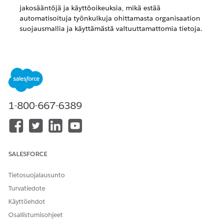
jakosääntöjä ja käyttöoikeuksia, mikä estää
automatisoituja työnkulkuja ohittamasta organisaation
suojausmallia ja käyttämästä valtuuttamattomia tietoja.
RATKAISIKO TÄMÄ ARTIKKELI ONGELMASI?
Anna palautetta, jotta voimme kehittyä!
1-800-667-6389
Kyllä
Ei
SALESFORCE
Tietosuojalausunto
Turvatiedote
Käyttöehdot
Osallistumisohjeet