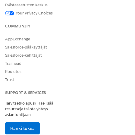
Evästeasetusten keskus
Your Privacy Choices
COMMUNITY
AppExchange
Salesforce-pääkäyttäjät
Salesforce-kehittäjät
Trailhead
Koulutus
Trust
SUPPORT & SERVICES
Tarvitsetko apua? Hae lisää
resursseja tai ota yhteys
asiantuntijaan.
Hanki tukea