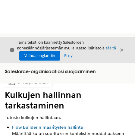
Tämä teksti on käännetty Salesforcen
konekäännösjärjestelmän avulla. Katso lisätietoja
täältä
.
Sulje
Sulje
Sulje
Vaihda englantiin
Ei nyt
Salesforce-organisaatiosi suojaaminen
Sisällysluettelo
Näytä sisällysluettelo
Kulkujen hallinnan
tarkastaminen
Tutustu kulkujen hallintaan.
Flow Builderin määritysten hallinta
Määrittää kulun suorituksen kontekstin noudattaakseen