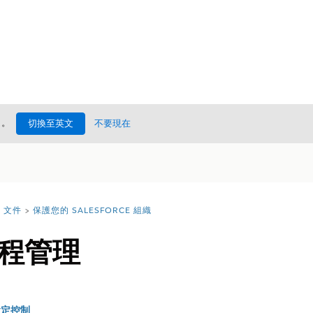
處
。
切換至英文
不要現在
文件
保護您的 SALESFORCE 組織
程管理
r 設定控制