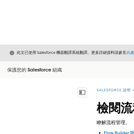
結束
此文已使用 Salesforce 機器翻譯系統翻譯。更多詳細資料請參見
此
保護您的 Salesforce 組織
SALESFORCE 說明
您位於此處：
顯示目錄
檢閱流
瞭解流程管理。
Flow Builde