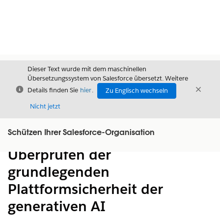
Dieser Text wurde mit dem maschinellen
Übersetzungssystem von Salesforce übersetzt. Weitere
Schließen
Schli
Details finden Sie
hier
.
Zu Englisch wechseln
Schließ
Nicht jetzt
Schützen Ihrer Salesforce-Organisation
Inhalt
Inhalt anzeigen
Überprüfen der
grundlegenden
Plattformsicherheit der
generativen AI