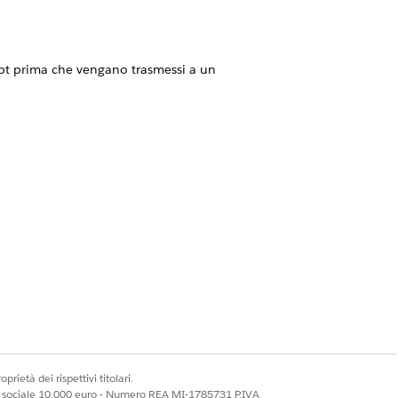
ompt prima che vengano trasmessi a un
are il punteggio del linguaggio dannoso
oni di sistema per costringere
nti in Data Cloud per la conformità, il
di generazione e i commenti inviati
prietà dei rispettivi titolari.
ale sociale 10.000 euro - Numero REA MI-1785731 P.IVA