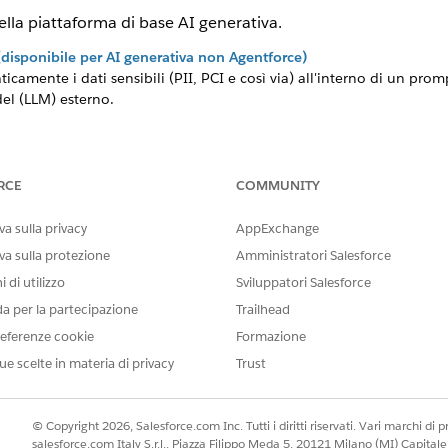
ella piattaforma di base AI generativa.
disponibile per AI generativa non Agentforce)
icamente i dati sensibili (PII, PCI e così via) all'interno di un pr
l (LLM) esterno.
vamento della tossicità
ompt AI e le risposte generate per identificare, segnalare e calcol
discorsi di odio, violenza, volgarità).
RCE
COMMUNITY
trollo del rilevamento rapido delle iniezioni
 prompt injection in cui gli utenti tentano di sovrascrivere le istruzi
a sulla privacy
AppExchange
omportamenti non intenzionali o dannosi.
va sulla protezione
Amministratori Salesforce
i Controllo Einstein, Analytics e Monitoraggio
 di utilizzo
Sviluppatori Salesforce
ei prompt AI generativi, delle risposte LLM e dei commenti degli ute
da per la partecipazione
Trailhead
el modello.
eferenze cookie
Formazione
ompt e controllo delle metriche di feedback
ue scelte in materia di privacy
Trust
ità di modelli di prompt Einstein specifici monitorando i conteggi 
© Copyright 2026, Salesforce.com Inc. Tutti i diritti riservati. Vari marchi di pro
cs degli agenti
salesforce.com Italy S.r.l., Piazza Filippo Meda 5, 20121 Milano (MI) Capit