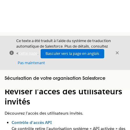
Ce texte a été traduit à l’aide du système de traduction
automatique de Salesforce. Plus de détails, consultez
Fermer
Ferme
<
cette page
.
Basculer vers la page en anglais
Fermer
Pas maintenant
Table des
Sécurisation de votre organisation Salesforce
Afficher la table des matières
matières
Réviser l'accès des utilisateurs
invités
Découvrez l'accès des utilisateurs invités.
Contrôle d'accès API
Ce contrôle retire l'autorisation système « API activée » des