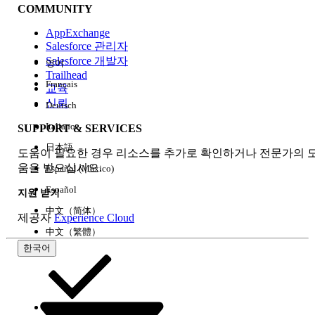
COMMUNITY
AppExchange
Salesforce 관리자
Salesforce 개발자
영어
경험
Trailhead
Français
교육
신뢰
Deutsch
Italiano
SUPPORT & SERVICES
모두 지우기
완료
日本語
도움이 필요한 경우 리소스를 추가로 확인하거나 전문가의 
움을 받으십시오.
Español (México)
Español
지원 받기
中文（简体）
제공자
Experience Cloud
中文（繁體）
한국어