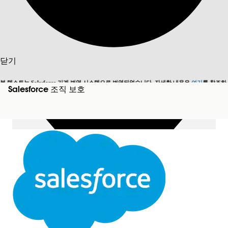
목차 표시
목차
검색
닫기
본 텍스트는 Salesforce 기계 번역 시스템으로 번역되었습니다. 자세한 내용은
여기
를 참조하
Salesforce 조직 보호
영어로 전환
지금 안 함
세요.
닫기
닫기