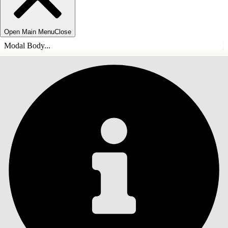
Open Main Menu
Close
Modal Body...
목차
검색