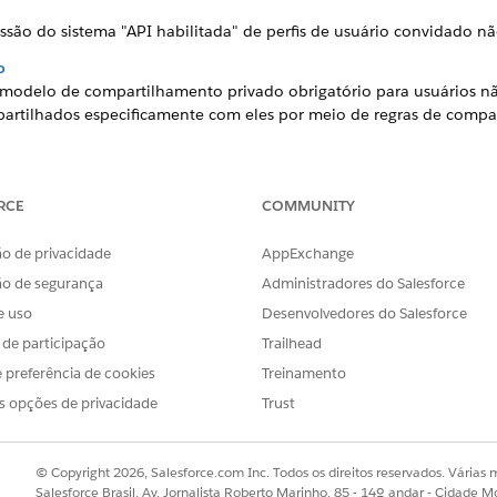
ssão do sistema "API habilitada" de perfis de usuário convidado nã
o
modelo de compartilhamento privado obrigatório para usuários nã
partilhados especificamente com eles por meio de regras de comp
: Controle de acesso externo padrão de compartilhamento em tod
e base mais restritiva para visibilidade de registro para todos os u
RCE
COMMUNITY
partilhado por padrão, a menos que autorizado por meio de reg
o de privacidade
AppExchange
 Preferências do site para controle de usuário convidado
ça impede que visitantes não autenticados acessem a lista comple
ão de segurança
Administradores do Salesforce
 um site do Experience Cloud.
e uso
Desenvolvedores do Salesforce
 Preferências do site para controle de API de acesso do convidado
s de participação
Trailhead
a serve como um gateway mestre que determina se os visitantes n
 preferência de cookies
Treinamento
oltados para o público e o Salesforce Connect subjacentes de um 
s opções de privacidade
Trust
Controle de visibilidade do usuário do site
ça determina se os usuários em um site do Experience Cloud especí
e pertencem ao mesmo site.
© Copyright 2026, Salesforce.com Inc. Todos os direitos reservados. Várias m
Salesforce Brasil, Av. Jornalista Roberto Marinho, 85 - 14º andar - Cidade M