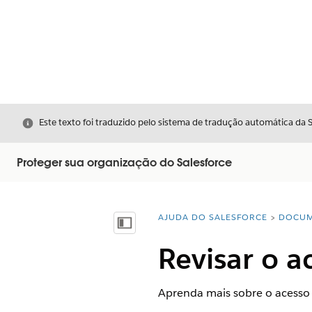
Fechar
Este texto foi traduzido pelo sistema de tradução automática da 
Proteger sua organização do Salesforce
AJUDA DO SALESFORCE
DOCUM
Você está aqui:
Mostrar índice
Revisar o a
Aprenda mais sobre o acesso