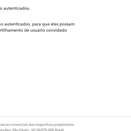
o autenticados.
o autenticados, para que eles possam
artilhamento de usuário convidado
a a organização
suários externos da organização, de
ras de compartilhamento.
ta de usuários, membros e
ão autenticados podem interagir com os
site do Experience Cloud.
fico podem descobrir e visualizar os
arcas comerciais dos respectivos proprietários.
onções, São Paulo - SP, 04575-000 Brasil