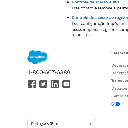
Controle de acesso à API
Esse controle remove a permi
Controle de acesso ao registr
Essa configuração impõe um 
acessar apenas registros com
dedicadas.
Acesso do usuário convidado
Esse controle define a linha d
SALESFO
modo que nenhum dado é com
Declaraçã
Acesso do usuário convidado:
1-800-667-6389
Essa configuração de seguran
Declaraç
colaboradores registrados em
Termos d
Acesso do usuário convidado:
Diretrize
Essa preferência de seguranç
Centro de
pontos de extremidade REST v
Sua
Acesso do usuário convidado: 
Essa configuração de seguran
perfis de outros membros qu
Select Org
Português (Brasil)