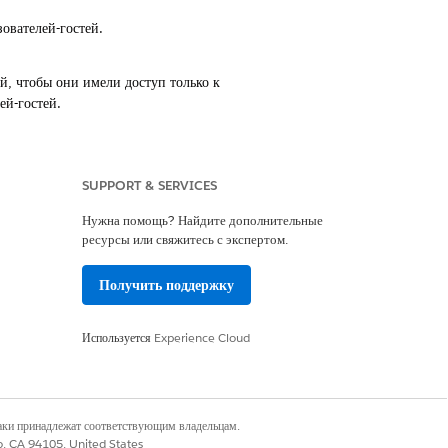
ователей-гостей.
й, чтобы они имели доступ только к
ей-гостей.
 пользователей организации, поэтому по
го доступа.
SUPPORT & SERVICES
Нужна помощь? Найдите дополнительные
стрированных пользователей, участников и
ресурсы или свяжитесь с экспертом.
Получить поддержку
твия непроверенных посетителей с
Используется
Experience Cloud
d обнаруживать и просматривать профили
наки принадлежат соответствующим владельцам.
co, CA 94105, United States