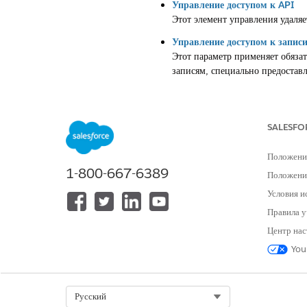
Управление доступом к API
Этот элемент управления удаля
Управление доступом к запис
Этот параметр применяет обяза
записям, специально предостав
Доступ пользователя-гостя: 
Этот элемент управления устана
умолчанию общий доступ к данн
SALESFO
Доступ пользователя-гостя: П
Положени
Этот параметр безопасности пр
1-800-667-6389
авторов на сайте Experience C
Положение
Условия и
Доступ пользователя-гостя: П
Этот параметр безопасности сл
Правила у
базовыми Salesforce Connect 
Центр нас
Доступ пользователя-гостя: У
You
Этот параметр безопасности оп
других участников, принадлежа
Select Org
Русский