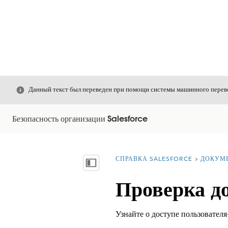
Закрыть
Данный текст был переведен при помощи системы машинного перево
Безопасность организации Salesforce
СПРАВКА SALESFORCE
ДОКУМ
Вы находитесь здесь:
Показать содержание
Проверка до
Узнайте о доступе пользователя-