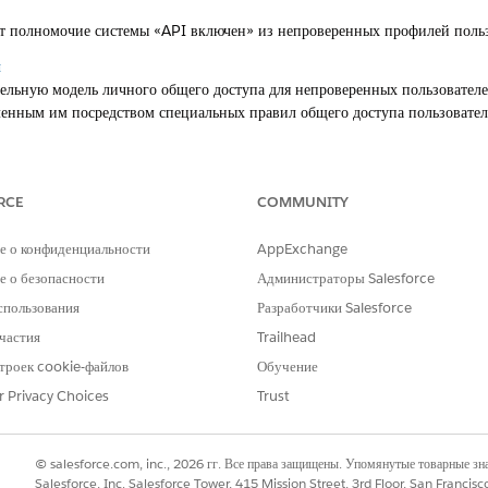
ет полномочие системы «API включен» из непроверенных профилей польз
и
тельную модель личного общего доступа для непроверенных пользователе
ленным им посредством специальных правил общего доступа пользовател
Единый стандартный контроль общего доступа
вливает самый строгий базис для доступности записей для всех внешних
ым предоставляется только после авторизации посредством правил обще
RCE
COMMUNITY
араметры сайта для управления пользователем-гостем
е о конфиденциальности
AppExchange
едотвращает доступ непроверенных посетителей к полному списку зареги
loud.
 о безопасности
Администраторы Salesforce
спользования
Разработчики Salesforce
араметры сайта для управления API доступа гостя
ужит основными воротами, которые определяют возможность взаимодейс
частия
Trailhead
и общедоступными конечными точками REST сайта Experience Cloud.
троек cookie-файлов
Обучение
правление доступностью пользователя сайта
r Privacy Choices
Trust
ределяет, могут ли пользователи определенного сайта Experience Clou
щих этому же сайту.
© salesforce.com, inc., 2026 гг. Все права защищены. Упомянутые товарные з
Salesforce, Inc. Salesforce Tower, 415 Mission Street, 3rd Floor, San Francis